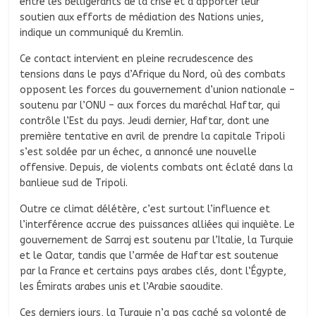
entre les belligérants de la crise et à apporter leur
soutien aux efforts de médiation des Nations unies,
indique un communiqué du Kremlin.
Ce contact intervient en pleine recrudescence des
tensions dans le pays d’Afrique du Nord, où des combats
opposent les forces du gouvernement d’union nationale –
soutenu par l’ONU – aux forces du maréchal Haftar, qui
contrôle l’Est du pays. Jeudi dernier, Haftar, dont une
première tentative en avril de prendre la capitale Tripoli
s’est soldée par un échec, a annoncé une nouvelle
offensive. Depuis, de violents combats ont éclaté dans la
banlieue sud de Tripoli.
Outre ce climat délétère, c’est surtout l’influence et
l’interférence accrue des puissances alliées qui inquiète. Le
gouvernement de Sarraj est soutenu par l’Italie, la Turquie
et le Qatar, tandis que l’armée de Haftar est soutenue
par la France et certains pays arabes clés, dont l‘Égypte,
les Émirats arabes unis et l’Arabie saoudite.
Ces derniers jours, la Turquie n’a pas caché sa volonté de