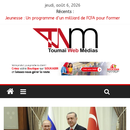
jeudi, août 6, 2026
Récents :
Jeunesse : Un programme d’un milliard de FCFA pour former
100 jeunes entrepreneurs tchadiens au Maroc
Tchad : L’AMET réagit à la suspension des demandes de
création de journaux en ligne
Tchad : Le CESCE ouvre sa deuxième session ordinaire
consacrée à la transition numérique
Tchad : Création de la société d’État Sahel Défense Industrie
N’Djamena : Le maire du 1er arrondissement évalue l’état des
routes après les travaux