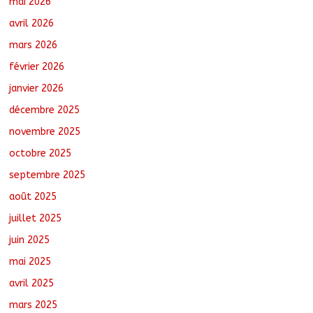
mai 2026
arrondissement évalue l’état des
routes après les travaux
avril 2026
août 5, 2026
No Comments
mars 2026
février 2026
Semaine nationale de l’Arbre : Un bilan
provisoire encourageant, selon le
janvier 2026
ministre de l’Environnement
décembre 2025
août 5, 2026
No Comments
novembre 2025
octobre 2025
Jeunesse : Un programme d’un milliard
de FCFA pour former 100 jeunes
septembre 2025
entrepreneurs tchadiens au Maroc
août 5, 2026
No Comments
août 2025
juillet 2025
juin 2025
mai 2025
avril 2025
mars 2025