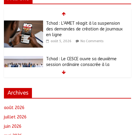
Tchad : L’AMET réagit à la suspension
des demandes de création de journaux
en ligne
août 5, 2026
No Comments
Tchad : Le CESCE ouvre sa deuxième
session ordinaire consacrée à la
transition numérique
août 5, 2026
No Comments
Archives
Tchad : Création de la société d’État
Sahel Défense Industrie
août 5, 2026
No Comments
août 2026
juillet 2026
juin 2026
N’Djamena : Le maire du 1er