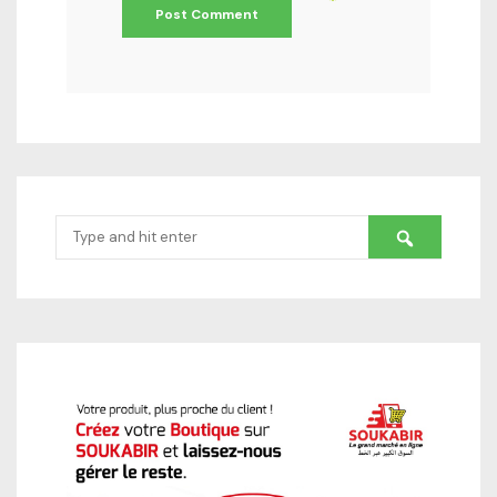
Search
for: