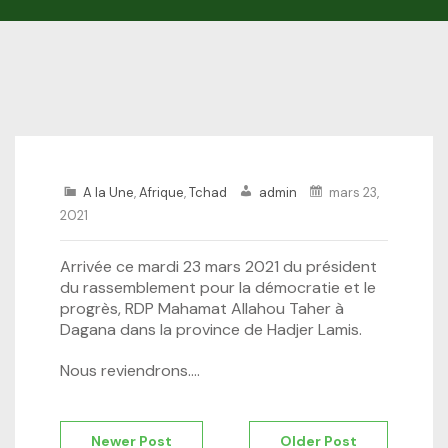
A la Une
,
Afrique
,
Tchad
admin
mars 23,
2021
Arrivée ce mardi 23 mars 2021 du président
du rassemblement pour la démocratie et le
progrès, RDP Mahamat Allahou Taher à
Dagana dans la province de Hadjer Lamis.
Nous reviendrons….
Navigation
Newer Post
Older Post