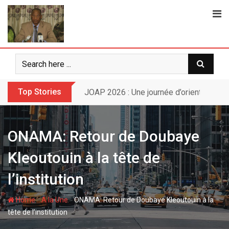
Skip
to
content
Top Stories
Sport : Gazelle FC se dote d’une nouvell
ONAMA: Retour de Doubaye
Kleoutouin à la tête de
l’institution
-
-
Home
A la Une
ONAMA: Retour de Doubaye Kleoutouin à la
tête de l’institution