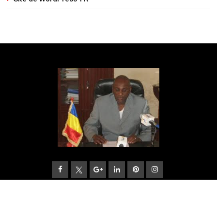
© 2025 Barta. All Rights Reserved. by RadiusTheme