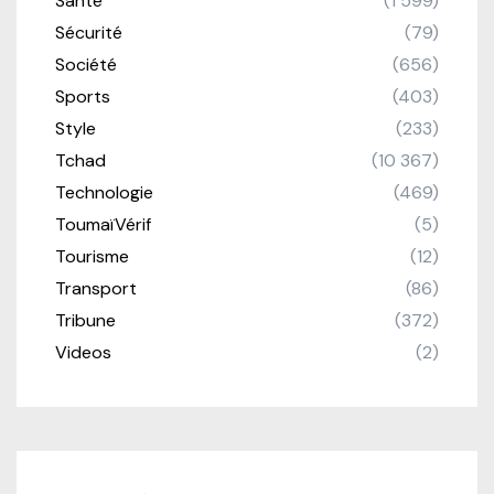
Santé
(1 599)
Sécurité
(79)
Société
(656)
Sports
(403)
Style
(233)
Tchad
(10 367)
Technologie
(469)
ToumaïVérif
(5)
Tourisme
(12)
Transport
(86)
Tribune
(372)
Videos
(2)