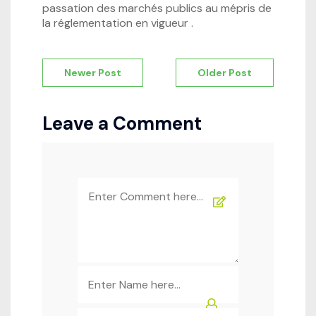
passation des marchés publics au mépris de
la réglementation en vigueur .
Navigation
Newer Post
Older Post
de
l’article
Leave a Comment
Comment
*
Name
*
Email