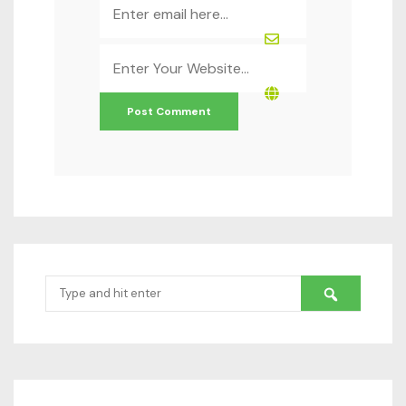
*
Website
*
Search
for: