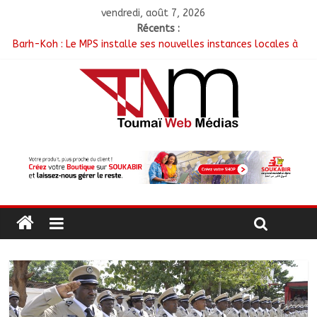
vendredi, août 7, 2026
Récents :
Barh-Koh : Le MPS installe ses nouvelles instances locales à
Sarh Rural
Borkou : Recrudescence des braquages sur l’axe Faya-Kalaït
N’Djamena : Le maire intensifie le suivi des chantiers
municipaux
Moyen-Chari : Les nouveaux bacheliers orientés vers leur
avenir
Oum-Hadjer : L’ADESC offre des semences certifiées aux
producteurs de cinq villages