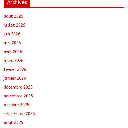
Archives
Moyen-Chari : Les nouveaux bacheliers
orientés vers leur avenir
août 7, 2026
No Comments
août 2026
juillet 2026
juin 2026
Oum-Hadjer : L’ADESC offre des
mai 2026
semences certifiées aux producteurs de
cinq villages
avril 2026
août 6, 2026
No Comments
mars 2026
février 2026
RGPH-3 : Le Tchad clôture la collecte
des données avec plus de 4,3 millions
janvier 2026
de ménages recensés
décembre 2025
août 6, 2026
No Comments
novembre 2025
octobre 2025
Barh-Koh : Le MPS installe ses
nouvelles instances locales à Sarh
septembre 2025
Rural
août 7, 2026
No Comments
août 2025