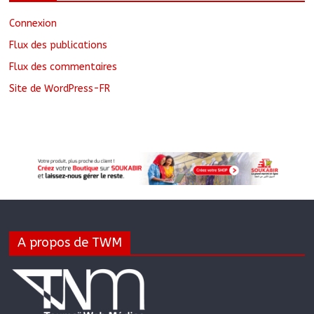
Connexion
Flux des publications
Flux des commentaires
Site de WordPress-FR
A propos de TWM