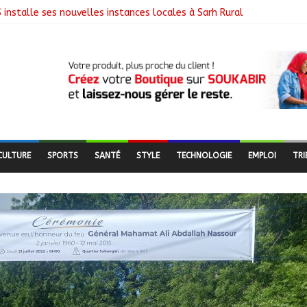
 installe ses nouvelles instances locales à Sarh Rural
cence des braquages sur l’axe Faya-Kalaït
re intensifie le suivi des chantiers municipaux
 nouveaux bacheliers orientés vers leur avenir
ESC offre des semences certifiées aux producteurs de cinq villages
CULTURE
SPORTS
SANTÉ
STYLE
TECHNOLOGIE
EMPLOI
TRI