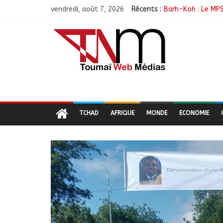
vendredi, août 7, 2026
Récents :
Barh-Koh : Le MPS
Borkou : Recrudes
N’Djamena : Le mai
Moyen-Chari : Les
Oum-Hadjer : L’AD
TCHAD
AFRIQUE
MONDE
ECONOMIE