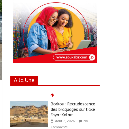
A la Une
Borkou : Recrudescence
des braquages sur l’axe
Faya-Kalaït
août 7, 2026
No
Comments