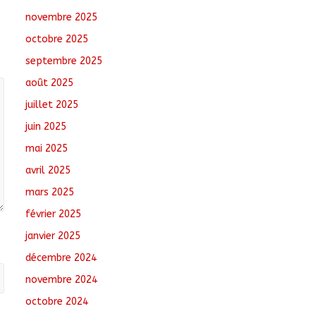
novembre 2025
RGPH-3 : Le Tchad
clôture la collecte des
octobre 2025
données avec plus de
4,3 millions de
septembre 2025
ménages recensés
août 2025
août 6, 2026
No
Comments
juillet 2025
juin 2025
Barh-Koh : Le MPS
installe ses nouvelles
mai 2025
instances locales à
avril 2025
Sarh Rural
août 7, 2026
No
mars 2025
Comments
février 2025
janvier 2025
décembre 2024
novembre 2024
octobre 2024