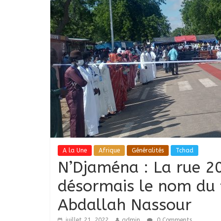
A la Une
Afrique
Généralités
Tchad
N’Djaména : La rue 2
désormais le nom du 
Abdallah Nassour
juillet 21, 2022
admin
0 Comments