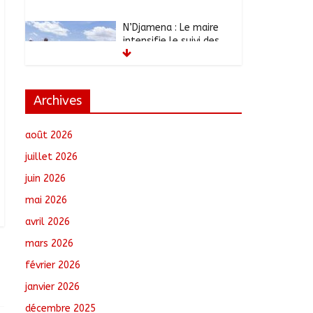
N’Djamena : Le maire
intensifie le suivi des
chantiers municipaux
août 7, 2026
No
Comments
Archives
Moyen-Chari : Les
nouveaux bacheliers
août 2026
orientés vers leur
avenir
juillet 2026
août 7, 2026
No
juin 2026
Comments
mai 2026
Oum-Hadjer : L’ADESC
avril 2026
offre des semences
mars 2026
certifiées aux
producteurs de cinq
février 2026
villages
août 6, 2026
No
janvier 2026
Comments
décembre 2025