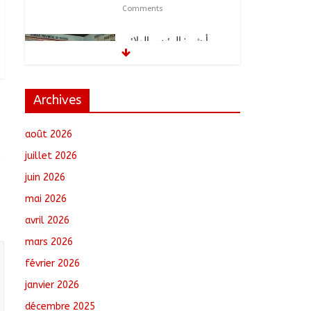
Comments
أبشي: الرئيس الولائي
للحزب الإصلاحي بولاية
وداي يطالب الحكومة
بمعالجة أزمة المياه
والوقود وغاز الطهي.
Archives
août 8, 2026
No
Comments
août 2026
Ati : Une journée de
juillet 2026
salubrité organisée au
juin 2026
marché moderne
août 8, 2026
No
mai 2026
Comments
avril 2026
mars 2026
Toukra : La gare
routière en pleine
février 2026
réhabilitation pour
améliorer la mobilité
janvier 2026
août 8, 2026
No
décembre 2025
Comments