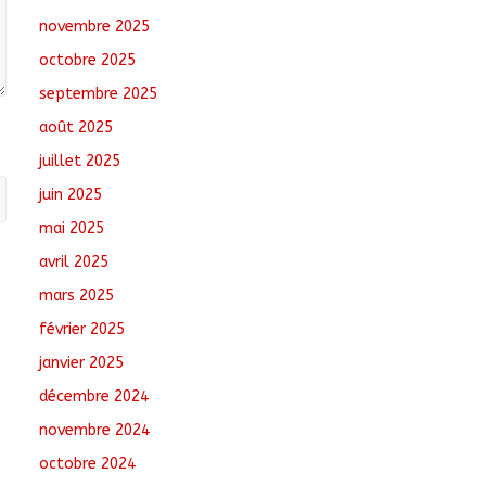
novembre 2025
Littérature : Asseya
octobre 2025
Youssouf Wore
dédicace son premier
septembre 2025
roman « Sous la
août 2025
lumière de ma foi »
août 8, 2026
No
juillet 2025
Comments
juin 2025
Sarh : Prière et
mai 2025
engagement citoyen
avril 2025
au cœur d’une
mobilisation religieuse
mars 2025
août 8, 2026
No
février 2025
Comments
janvier 2025
décembre 2024
novembre 2024
octobre 2024