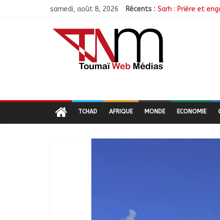
samedi, août 8, 2026
Récents :
Sarh : Prière et e
Politique : Le RPC
Ati : Une journée 
Toukra : La gare ro
TCHAD
AFRIQUE
MONDE
ECONOMIE