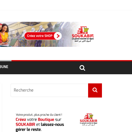
أبشي: الرئيس الولائي للحزب الإصلاحي بولاية وداي يطالب الحكومة بمعالجة أزمة المياه والوقود وغاز الطهي.
BUNE