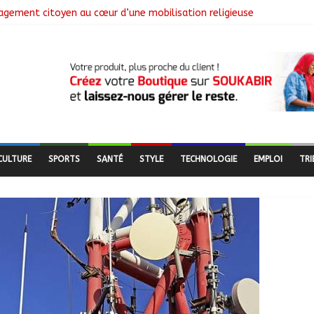
ngagement citoyen au cœur d’une mobilisation religieuse
 lance l’opération de dépôt des demandes de cartes d’adhésion
de salubrité organisée au marché moderne
utière en pleine réhabilitation pour améliorer la mobilité
CULTURE
SPORTS
SANTÉ
STYLE
TECHNOLOGIE
EMPLOI
TRI