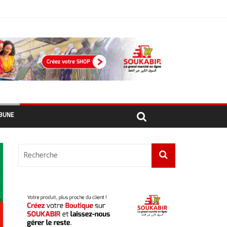
ement
hadiens au Maroc
BUNE