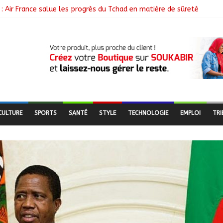
: Air France salue les progrès du Tchad en matière de sûreté
libérés lors d’une vaste opération de sauvetage
e N’Djamena et l’OMS renforcent leur coopération
utés nomades de Ferrick Kodjoguila se mobilisent pour le recens
mme d’un milliard de FCFA pour former 100 jeunes entrepreneurs tc
CULTURE
SPORTS
SANTÉ
STYLE
TECHNOLOGIE
EMPLOI
TRI