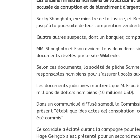
Les anciens ministres namibiens de la Justice et 
accusés de corruption et de blanchiment d’argent
Sacky Shanghala, ex-ministre de la Justice, et Be
jusqu‘à la poursuite de leur comparution vendredi,
Quatre autres suspects, dont un banquier, compar
MM. Shanghala et Esau avaient tous deux démissi
documents révélés par le site WikiLeaks.
Selon ces documents, la société de pêche Samherj
responsables namibiens pour s’assurer l’accès aux
Les documents judiciaires montrent que M. Esau ét
millions de dollars namibiens (10 millions USD).
Dans un communiqué diffusé samedi, la Commissio
présent “établi que (des actes de) conspiration, 
été commis”.
Ce scandale a éclaté durant la campagne pour les
Hage Geingob s’est présenté pour un second man