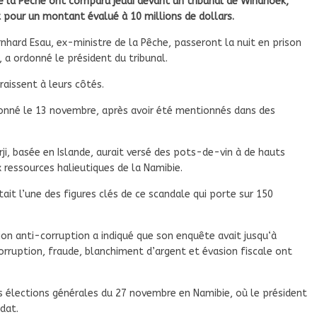
de la Pêche ont comparu jeudi devant un tribunal de Windhoek,
 pour un montant évalué à 10 millions de dollars.
rnhard Esau, ex-ministre de la Pêche, passeront la nuit en prison
 a ordonné le président du tribunal.
aissent à leurs côtés.
onné le 13 novembre, après avoir été mentionnés dans des
i, basée en Islande, aurait versé des pots-de-vin à de hauts
 ressources halieutiques de la Namibie.
ait l’une des figures clés de ce scandale qui porte sur 150
n anti-corruption a indiqué que son enquête avait jusqu‘à
corruption, fraude, blanchiment d’argent et évasion fiscale ont
 élections générales du 27 novembre en Namibie, où le président
dat.