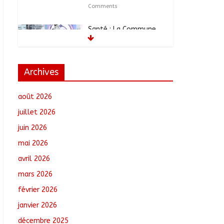
Comments
Santé : La Commune
de N’Djamena et l’OMS
renforcent leur
coopération
août 6, 2026
No
Archives
Comments
août 2026
RGPH-3 : Les
communautés
juillet 2026
nomades de Ferrick
juin 2026
Kodjoguila se
mobilisent pour le
mai 2026
recensement
avril 2026
août 6, 2026
No Comments
mars 2026
Jeunesse : Un
février 2026
programme d’un
milliard de FCFA pour
janvier 2026
former 100 jeunes
décembre 2025
entrepreneurs