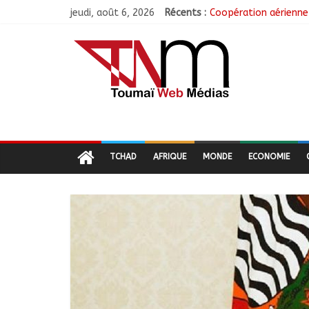
jeudi, août 6, 2026
Récents :
Coopération aérienne 
Nigeria : 308 otages 
Santé : La Commune d
RGPH-3 : Les communa
Jeunesse : Un progra
TCHAD
AFRIQUE
MONDE
ECONOMIE