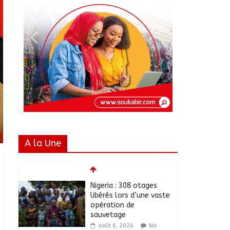
A la Une
Nigeria : 308 otages
libérés lors d’une vaste
opération de
sauvetage
août 6, 2026
No