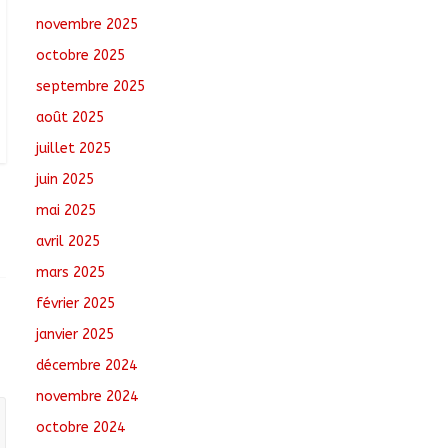
tchadiens au Maroc
novembre 2025
août 5, 2026
No Comments
octobre 2025
Tchad : L’AMET réagit à
septembre 2025
la suspension des
août 2025
demandes de création
de journaux en ligne
juillet 2025
août 5, 2026
No
juin 2025
Comments
mai 2025
Coopération aérienne :
avril 2025
Air France salue les
progrès du Tchad en
mars 2025
matière de sûreté
février 2025
août 6, 2026
No
Comments
janvier 2025
décembre 2024
novembre 2024
octobre 2024