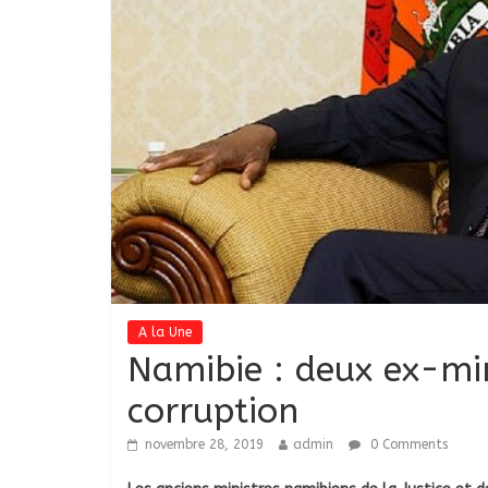
A la Une
Namibie : deux ex-min
corruption
novembre 28, 2019
admin
0 Comments