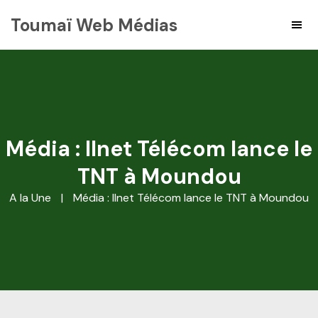
Toumaï Web Médias
Média : Ilnet Télécom lance le
TNT à Moundou
A la Une
|
Média : Ilnet Télécom lance le TNT à Moundou