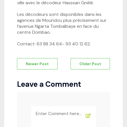
ville avec le décodeur Hasssan Gnélé.
Les décodeurs sont disponibles dans les
agences de Moundou plus précisement sur
l’avenue Ngarta Tombalbaye en face du
centre Dombao.
Contact: 63 88 34 64- 93 40 12 62.
Navigation
Newer Post
Older Post
de
l’article
Leave a Comment
Comment
*