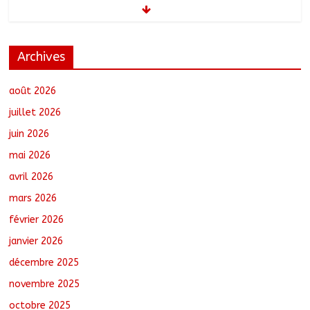
politique nationale de DDR
août 7, 2026
No Comments
Archives
Barh-Koh : Le MPS installe ses
nouvelles instances locales à Sarh
Rural
août 2026
août 7, 2026
No Comments
juillet 2026
juin 2026
Borkou : Recrudescence des braquages
mai 2026
sur l’axe Faya-Kalaït
août 7, 2026
No Comments
avril 2026
mars 2026
février 2026
N’Djamena : Le maire intensifie le suivi
des chantiers municipaux
janvier 2026
août 7, 2026
No Comments
décembre 2025
novembre 2025
octobre 2025
Tchad : 18 jeunes rendent une visite