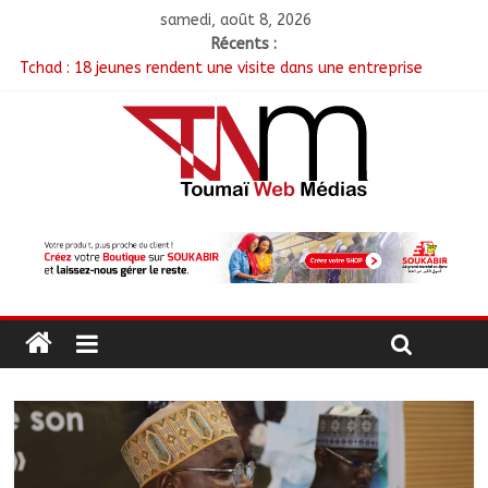
samedi, août 8, 2026
Récents :
Tchad : 18 jeunes rendent une visite dans une entreprise
spécialisée en mécanique grâce au projet « Tadrib & Khidmè »
TCHAD/FMM/CBLT : Le Général Brahim Oki Dagache devient
commandant en second
Moyen-Chari : Lancement de la campagne de vulgarisation de
la politique nationale de DDR
Barh-Koh : Le MPS installe ses nouvelles instances locales à
Sarh Rural
Borkou : Recrudescence des braquages sur l’axe Faya-Kalaït