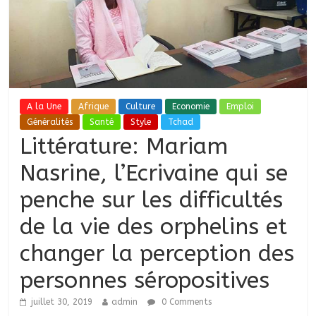
A la Une
Afrique
Culture
Economie
Emploi
Généralités
Santé
Style
Tchad
Littérature: Mariam
Nasrine, l’Ecrivaine qui se
penche sur les difficultés
de la vie des orphelins et
changer la perception des
personnes séropositives
juillet 30, 2019
admin
0 Comments