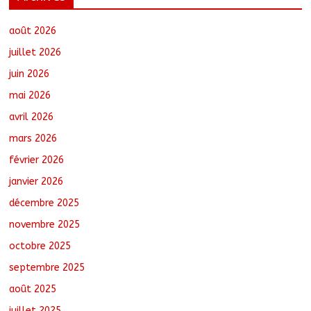
Ati : Une journée de salubrité organisée
au marché moderne
août 8, 2026
No Comments
août 2026
juillet 2026
juin 2026
Toukra : La gare routière en pleine
mai 2026
réhabilitation pour améliorer la
mobilité
avril 2026
août 8, 2026
No Comments
mars 2026
février 2026
Littérature : Asseya Youssouf Wore
dédicace son premier roman « Sous la
janvier 2026
lumière de ma foi »
décembre 2025
août 8, 2026
No Comments
novembre 2025
octobre 2025
Sarh : Prière et engagement citoyen au
cœur d’une mobilisation religieuse
septembre 2025
août 8, 2026
No Comments
août 2025
juillet 2025