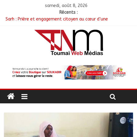
samedi, août 8, 2026
Récents :
Sarh : Prière et engagement citoyen au cœur d’une
mobilisation religieuse
Politique : Le RPC lance l’opération de dépôt des demandes de
cartes d’adhésion
أبشي: الرئيس الولائي للحزب الإصلاحي بولاية وداي يطالب الحكومة
بمعالجة أزمة المياه والوقود وغاز الطهي.
Ati : Une journée de salubrité organisée au marché moderne
Toukra : La gare routière en pleine réhabilitation pour
améliorer la mobilité