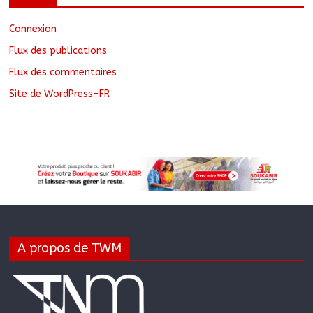
Connexion
Flux des publications
Flux des commentaires
Site de WordPress-FR
A propos de TWM