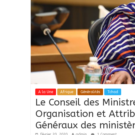
A la Une
Afrique
Généralités
Tchad
Le Conseil des Ministr
Organisation et Attrib
Généraux des ministè
février 20, 2020
admin
1 Comment