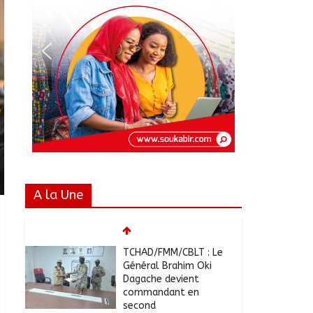
A la Une
TCHAD/FMM/CBLT : Le
Général Brahim Oki
Dagache devient
commandant en
second