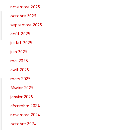
Comments
novembre 2025
octobre 2025
N’Djamena : Le maire
intensifie le suivi des
septembre 2025
chantiers municipaux
août 2025
août 7, 2026
No
Comments
juillet 2025
juin 2025
Tchad : 18 jeunes
rendent une visite dans
mai 2025
une entreprise
avril 2025
spécialisée en
mécanique grâce au
mars 2025
projet « Tadrib &
Khidmè »
février 2025
août 7, 2026
No Comments
janvier 2025
décembre 2024
novembre 2024
octobre 2024