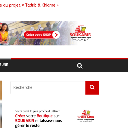
e au projet « Tadrib & Khidmè »
e DDR
BUNE