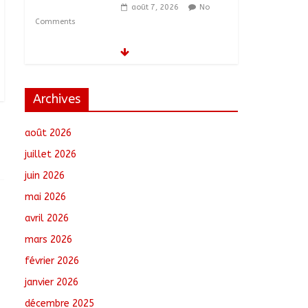
août 7, 2026
No
Comments
Moyen-Chari :
Lancement de la
campagne de
vulgarisation de la
Archives
politique nationale de
DDR
août 2026
août 7, 2026
No Comments
juillet 2026
Barh-Koh : Le MPS
juin 2026
installe ses nouvelles
instances locales à
mai 2026
Sarh Rural
avril 2026
août 7, 2026
No
Comments
mars 2026
février 2026
Borkou : Recrudescence
des braquages sur l’axe
janvier 2026
Faya-Kalaït
décembre 2025
août 7, 2026
No