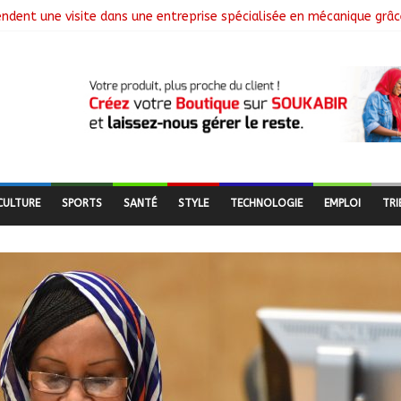
endent une visite dans une entreprise spécialisée en mécanique grâc
Le Général Brahim Oki Dagache devient commandant en second
ement de la campagne de vulgarisation de la politique nationale d
nstalle ses nouvelles instances locales à Sarh Rural
ence des braquages sur l’axe Faya-Kalaït
CULTURE
SPORTS
SANTÉ
STYLE
TECHNOLOGIE
EMPLOI
TRI