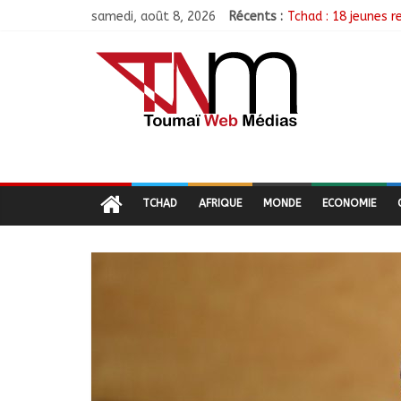
samedi, août 8, 2026
Récents :
Tchad : 18 jeunes r
TCHAD/FMM/CBLT : 
Moyen-Chari : Lanc
Barh-Koh : Le MPS i
Borkou : Recrudesc
TCHAD
AFRIQUE
MONDE
ECONOMIE