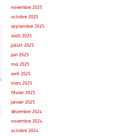
août 5, 2026
No
novembre 2025
Comments
octobre 2025
Tchad : Le CESCE ouvre
septembre 2025
sa deuxième session
août 2025
ordinaire consacrée à
la transition numérique
juillet 2025
août 5, 2026
No
juin 2025
Comments
mai 2025
Nigeria : 308 otages
avril 2025
libérés lors d’une vaste
opération de
mars 2025
sauvetage
février 2025
août 6, 2026
No
Comments
janvier 2025
décembre 2024
novembre 2024
octobre 2024