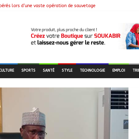
libérés lors d’une vaste opération de sauvetage
e N’Djamena et l’OMS renforcent leur coopération
utés nomades de Ferrick Kodjoguila se mobilisent pour le recens
mme d’un milliard de FCFA pour former 100 jeunes entrepreneurs tc
 à la suspension des demandes de création de journaux en ligne
CULTURE
SPORTS
SANTÉ
STYLE
TECHNOLOGIE
EMPLOI
TRI