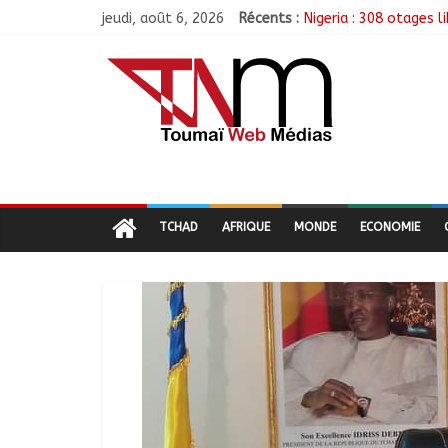
jeudi, août 6, 2026
Récents :
Nigeria : 308 otages 
Santé : La Commune d
RGPH-3 : Les communa
Jeunesse : Un progra
Tchad : L’AMET réagit
TCHAD
AFRIQUE
MONDE
ECONOMIE