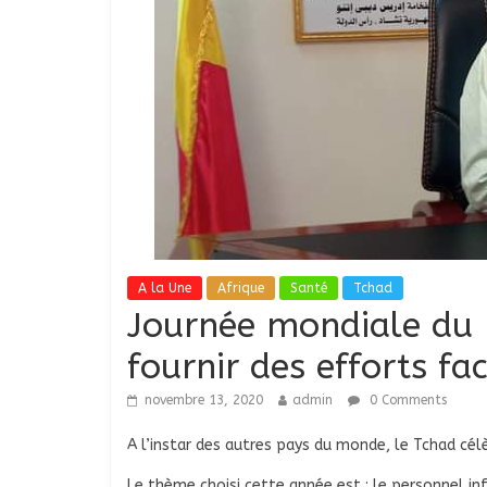
A la Une
Afrique
Santé
Tchad
Journée mondiale du D
fournir des efforts fa
novembre 13, 2020
admin
0 Comments
A l’instar des autres pays du monde, le Tchad cé
Le thème choisi cette année est : le personnel inf