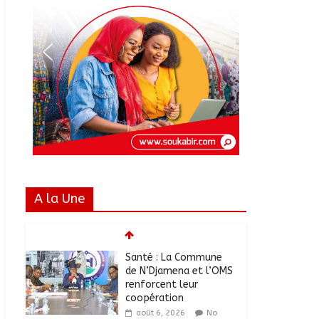
A la Une
Santé : La Commune
de N’Djamena et l’OMS
renforcent leur
coopération
août 6, 2026
No