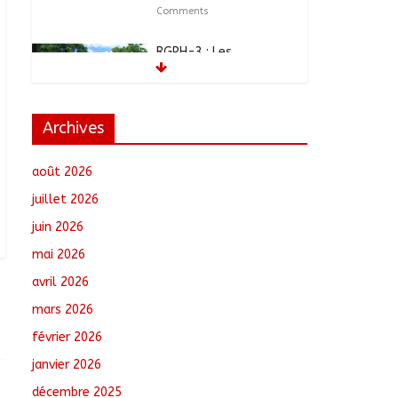
Comments
RGPH-3 : Les
communautés
nomades de Ferrick
Kodjoguila se
mobilisent pour le
Archives
recensement
août 6, 2026
No Comments
août 2026
Jeunesse : Un
juillet 2026
programme d’un
juin 2026
milliard de FCFA pour
former 100 jeunes
mai 2026
entrepreneurs
tchadiens au Maroc
avril 2026
août 5, 2026
No Comments
mars 2026
février 2026
Tchad : L’AMET réagit à
la suspension des
janvier 2026
demandes de création
de journaux en ligne
décembre 2025