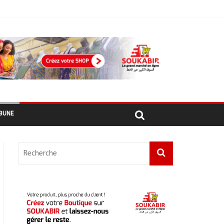
ement
hadiens au Maroc
BUNE