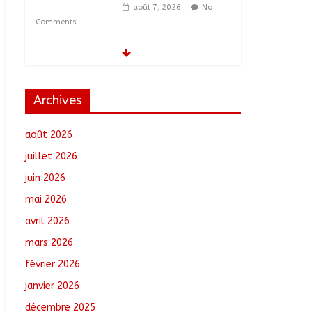
août 7, 2026
No
Comments
Moyen-Chari :
Lancement de la
campagne de
vulgarisation de la
Archives
politique nationale de
DDR
août 2026
août 7, 2026
No Comments
juillet 2026
Barh-Koh : Le MPS
juin 2026
installe ses nouvelles
instances locales à
mai 2026
Sarh Rural
avril 2026
août 7, 2026
No
Comments
mars 2026
février 2026
Borkou : Recrudescence
des braquages sur l’axe
janvier 2026
Faya-Kalaït
décembre 2025
août 7, 2026
No