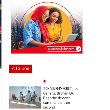
A la Une
TCHAD/FMM/CBLT : Le
Général Brahim Oki
Dagache devient
commandant en
second