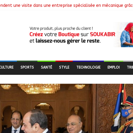
endent une visite dans une entreprise spécialisée en mécanique grâc
Le Général Brahim Oki Dagache devient commandant en second
ement de la campagne de vulgarisation de la politique nationale d
nstalle ses nouvelles instances locales à Sarh Rural
ence des braquages sur l’axe Faya-Kalaït
CULTURE
SPORTS
SANTÉ
STYLE
TECHNOLOGIE
EMPLOI
TRI