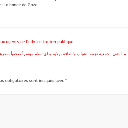
 et la bande de Gaza.
aux agents de l’administration publique
أبشي : جمعية نجمة الشباب والثقافة بولاية وداي تنظم مؤتمراً صحفياً بمقرها الكائن بالدائرة الثانية لمدينة أبشي
→
s obligatoires sont indiqués avec
*