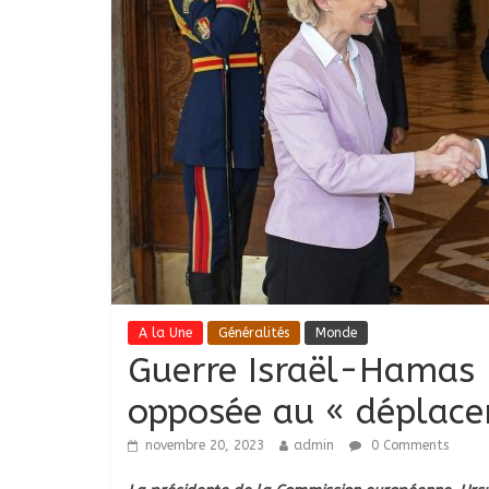
A la Une
Généralités
Monde
Guerre Israël-Hamas 
opposée au « déplace
novembre 20, 2023
admin
0 Comments