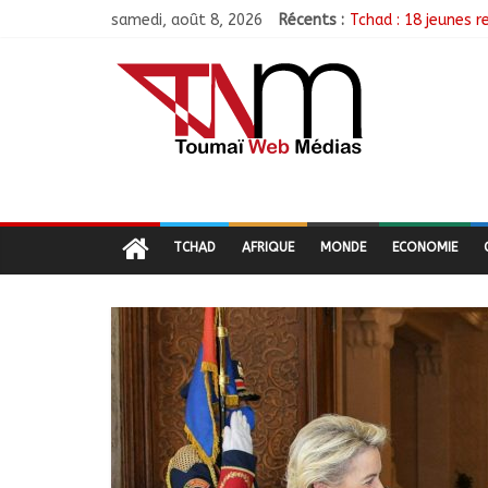
samedi, août 8, 2026
Récents :
Tchad : 18 jeunes r
TCHAD/FMM/CBLT : 
Moyen-Chari : Lanc
Barh-Koh : Le MPS i
Borkou : Recrudesc
TCHAD
AFRIQUE
MONDE
ECONOMIE