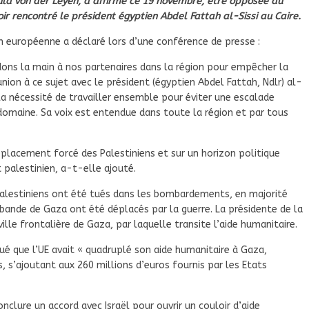
la von der Leyen, a affirmé ce 19 novembre, être opposée au
r rencontré le président égyptien Abdel Fattah al-Sissi au Caire.
n européenne a déclaré lors d’une conférence de presse :
dons la main à nos partenaires dans la région pour empêcher la
union à ce sujet avec le président (égyptien Abdel Fattah, Ndlr) al-
a nécessité de travailler ensemble pour éviter une escalade
 domaine. Sa voix est entendue dans toute la région et par tous
placement forcé des Palestiniens et sur un horizon politique
t palestinien, a-t-elle ajouté.
Palestiniens ont été tués dans les bombardements, en majorité
a bande de Gaza ont été déplacés par la guerre. La présidente de la
lle frontalière de Gaza, par laquelle transite l’aide humanitaire.
qué que l’UE avait « quadruplé son aide humanitaire à Gaza,
, s’ajoutant aux 260 millions d’euros fournis par les Etats
nclure un accord avec Israël pour ouvrir un couloir d’aide