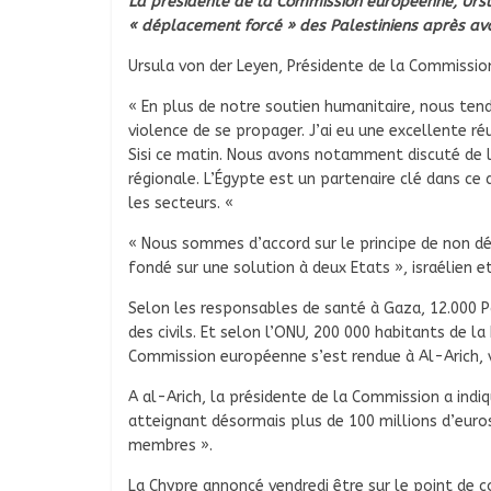
La présidente de la Commission européenne, Ursu
« déplacement forcé » des Palestiniens après avoi
Ursula von der Leyen, Présidente de la Commissio
« En plus de notre soutien humanitaire, nous ten
violence de se propager. J’ai eu une excellente ré
Sisi ce matin. Nous avons notamment discuté de l
régionale. L’Égypte est un partenaire clé dans ce
les secteurs. «
« Nous sommes d’accord sur le principe de non dé
fondé sur une solution à deux Etats », israélien e
Selon les responsables de santé à Gaza, 12.000 
des civils. Et selon l’ONU, 200 000 habitants de l
Commission européenne s’est rendue à Al-Arich, vi
A al-Arich, la présidente de la Commission a indi
atteignant désormais plus de 100 millions d’euros
membres ».
La Chypre annoncé vendredi être sur le point de co