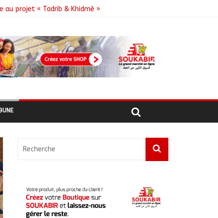
e au projet « Tadrib & Khidmè »
e DDR
BUNE