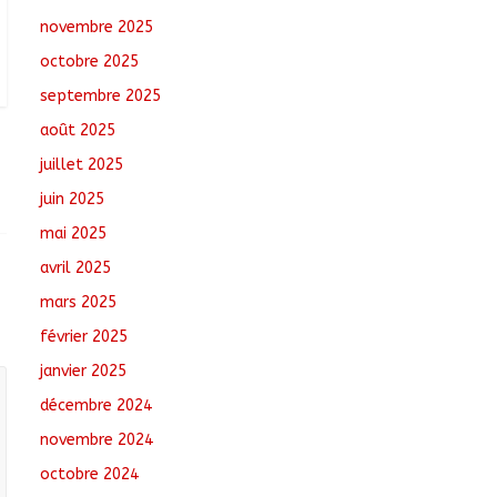
Comments
novembre 2025
octobre 2025
N’Djamena : Le maire
intensifie le suivi des
septembre 2025
chantiers municipaux
août 2025
août 7, 2026
No
Comments
juillet 2025
juin 2025
Tchad : 18 jeunes
rendent une visite dans
mai 2025
une entreprise
avril 2025
spécialisée en
mécanique grâce au
mars 2025
projet « Tadrib &
Khidmè »
février 2025
août 7, 2026
No Comments
janvier 2025
décembre 2024
novembre 2024
octobre 2024