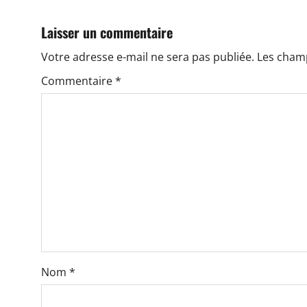
i
Laisser un commentaire
g
Votre adresse e-mail ne sera pas publiée.
Les champ
a
Commentaire
*
t
i
o
n
d
e
s
Nom
*
p