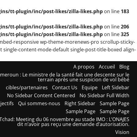
/tt-plugin/inc/post-likes/zilla-likes.php
on line
183
/tt-plugin/inc/post-likes/zilla-likes.php
on line
206
/tt-plugin/inc/post-likes/zilla-likes.php
on line
325
-embed-responsive wp-theme-morenews-pro scrollup-sticky-
 single-content-mode-default single-post-title-boxed align-
A propos
Accueil
Blog
meroun : Le ministre de la santé fait une descente sur le
terrain après une suspicion de vol bébé
cibles/partenaires
Contact Us
Equipe
Left Sidebar
No Sidebar Content Centered
No Sidebar Full Width
jectifs
Qui sommes-nous
Right Sidebar
Sample Page
Sample Page
Sample Page
Tchad: Meeting du 06 novembre au stade IMO : L’ONAJES
dit n’avoir pas reçu une demande d’autorisation.
Vision