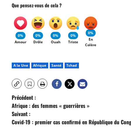
Que pensez-vous de cela ?
0%
0%
0%
0%
0%
En
Amour
Drôle
Ouah
Triste
Colère
A la Une
Afrique
Santé
Tchad
N
Précédent :
Afrique : des femmes « guerrières »
a
Suivant :
v
Covid-19 : premier cas confirmé en République du Con