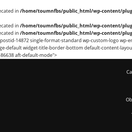
recated in
/home/toumnfbs/public_html/wp-content/plugins
recated in
/home/toumnfbs/public_html/wp-content/plugins
recated in
/home/toumnfbs/public_html/wp-content/plugins
ost postid-14872 single-format-standard wp-custom-logo wp
e-default widget-title-border-bottom default-content-layout
t-86638 aft-default-mode">
Ca
Ob