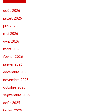
vaste opération de sauvetage
août 6, 2026
No Comments
août 2026
juillet 2026
juin 2026
Santé : La Commune de N’Djamena et
mai 2026
l’OMS renforcent leur coopération
août 6, 2026
No Comments
avril 2026
mars 2026
février 2026
RGPH-3 : Les communautés nomades
de Ferrick Kodjoguila se mobilisent pour
janvier 2026
le recensement
décembre 2025
août 6, 2026
No Comments
novembre 2025
octobre 2025
RGPH-3 : Le Tchad clôture la collecte
des données avec plus de 4,3 millions
septembre 2025
de ménages recensés
août 6, 2026
No Comments
août 2025
juillet 2025