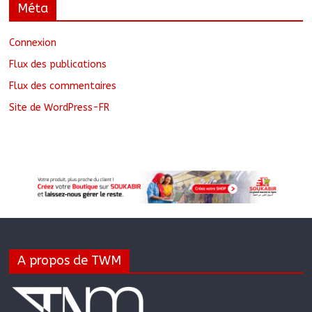
Méta
Connexion
Flux des publications
Flux des commentaires
Site de WordPress-FR
A propos de TWM