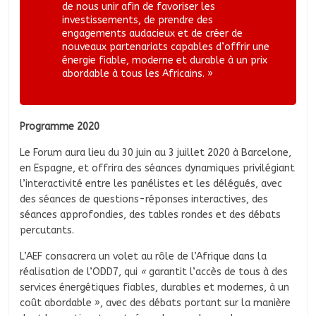
de nous unir afin de favoriser les
investissements, de prendre des
engagements audacieux et de créer de
nouveaux partenariats capables d’offrir une
énergie fiable, moderne et durable à un prix
abordable à tous les Africains. »
Programme 2020
Le Forum aura lieu du 30 juin au 3 juillet 2020 à Barcelone,
en Espagne, et offrira des séances dynamiques privilégiant
l’interactivité entre les panélistes et les délégués, avec
des séances de questions-réponses interactives, des
séances approfondies, des tables rondes et des débats
percutants.
L’AEF consacrera un volet au rôle de l’Afrique dans la
réalisation de l’ODD7, qui
«
garantit l’accès de tous à des
services énergétiques fiables, durables et modernes, à un
coût abordable », avec des débats portant sur la manière