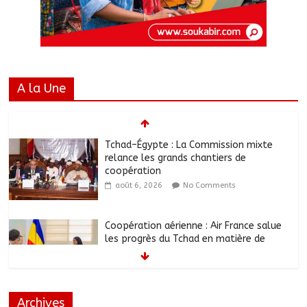
A la Une
Tchad–Égypte : La Commission mixte
relance les grands chantiers de
coopération
août 6, 2026
No Comments
Coopération aérienne : Air France salue
les progrès du Tchad en matière de
sûreté
août 6, 2026
No Comments
Archives
Nigeria : 308 otages libérés lors d’une