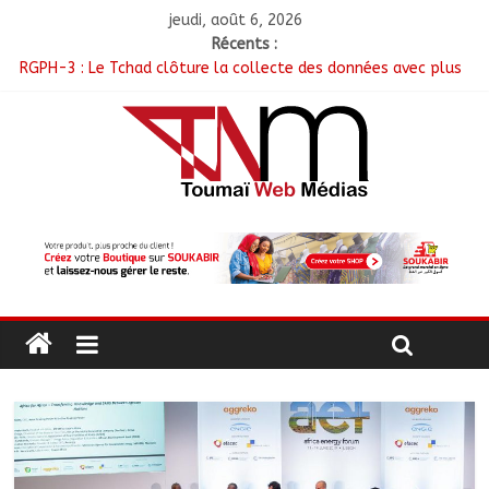
jeudi, août 6, 2026
Récents :
RGPH-3 : Le Tchad clôture la collecte des données avec plus
de 4,3 millions de ménages recensés
Tchad–Égypte : La Commission mixte relance les grands
chantiers de coopération
Coopération aérienne : Air France salue les progrès du Tchad
en matière de sûreté
Nigeria : 308 otages libérés lors d’une vaste opération de
sauvetage
Santé : La Commune de N’Djamena et l’OMS renforcent leur
coopération