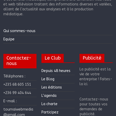
et web télévision traitant des informations diverses et variées,
allant de l’actualité aux analyses et à la production
médiatique.
Qui sommes-nous
Equipe
Contactez-
Le Club
Publicité
nous
La publicité est la
Depuis 48 heures
vie de votre
Téléphones :
Le Blog
entreprise ! Faites-
la ici.
+235 68 605 151
Les éditions
+236 99 404 644
L’agenda
Contactez-nous
E-mail :
La charte
pour toutes vos
demandes de
toumaiwebmedia
Participez
publicité.
@gmail.com