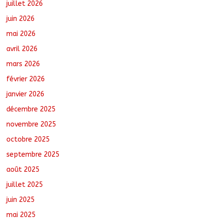
juillet 2026
juin 2026
Toukra : La gare routière en pleine
mai 2026
réhabilitation pour améliorer la
mobilité
avril 2026
août 8, 2026
No Comments
mars 2026
février 2026
Littérature : Asseya Youssouf Wore
dédicace son premier roman « Sous la
janvier 2026
lumière de ma foi »
décembre 2025
août 8, 2026
No Comments
novembre 2025
octobre 2025
Sarh : Prière et engagement citoyen au
cœur d’une mobilisation religieuse
septembre 2025
août 8, 2026
No Comments
août 2025
juillet 2025
juin 2025
mai 2025