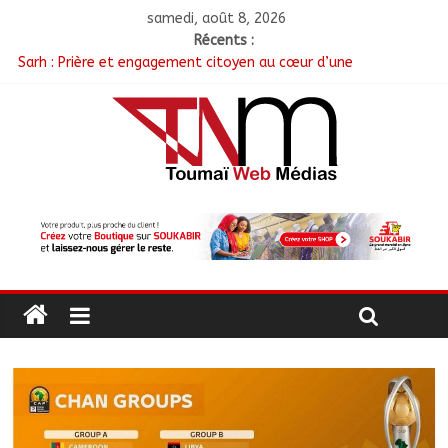
samedi, août 8, 2026
Récents :
Sarh : Prière et engagement citoyen au cœur d’une
mobilisation religieuse
Politique : Le RPC lance l’opération de dépôt des demandes de
cartes d’adhésion
أبشي: الرئيس الولائي للحزب الإصلاحي بولاية وداي يطالب الحكومة
بمعالجة أزمة المياه والوقود وغاز الطهي.
Ati : Une journée de salubrité organisée au marché moderne
Toukra : La gare routière en pleine réhabilitation pour
améliorer la mobilité