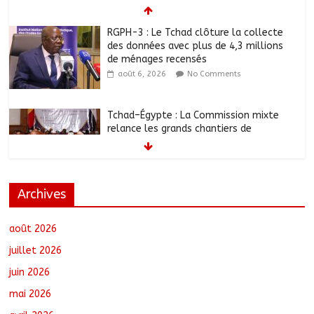
RGPH-3 : Le Tchad clôture la collecte
des données avec plus de 4,3 millions
de ménages recensés
août 6, 2026
No Comments
Tchad–Égypte : La Commission mixte
relance les grands chantiers de
coopération
août 6, 2026
No Comments
Archives
Coopération aérienne : Air France salue
les progrès du Tchad en matière de
sûreté
août 2026
août 6, 2026
No Comments
juillet 2026
juin 2026
Nigeria : 308 otages libérés lors d’une
mai 2026
vaste opération de sauvetage
août 6, 2026
No Comments