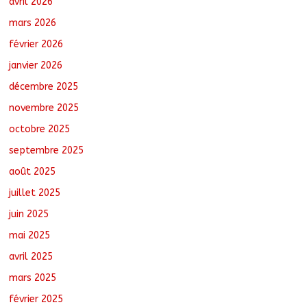
avril 2026
mars 2026
février 2026
Santé : La Commune de N’Djamena et
l’OMS renforcent leur coopération
janvier 2026
août 6, 2026
No Comments
décembre 2025
novembre 2025
octobre 2025
Oum-Hadjer : L’ADESC offre des
semences certifiées aux producteurs de
septembre 2025
cinq villages
août 6, 2026
No Comments
août 2025
juillet 2025
juin 2025
mai 2025
avril 2025
mars 2025
février 2025