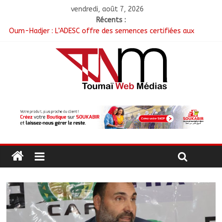
vendredi, août 7, 2026
Récents :
Oum-Hadjer : L’ADESC offre des semences certifiées aux
producteurs de cinq villages
RGPH-3 : Le Tchad clôture la collecte des données avec plus
de 4,3 millions de ménages recensés
Tchad–Égypte : La Commission mixte relance les grands
chantiers de coopération
Coopération aérienne : Air France salue les progrès du Tchad
en matière de sûreté
Nigeria : 308 otages libérés lors d’une vaste opération de
sauvetage