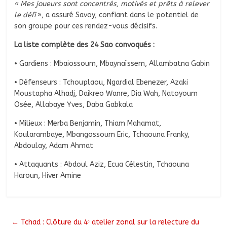
« Mes joueurs sont concentrés, motivés et prêts à relever
le défi
», a assuré Savoy, confiant dans le potentiel de
son groupe pour ces rendez-vous décisifs.
La liste complète des 24 Sao convoqués :
• Gardiens : Mbaiossoum, Mbaynaïssem, Allambatna Gabin
• Défenseurs : Tchouplaou, Ngardial Ebenezer, Azaki
Moustapha Alhadj, Daikreo Wanre, Dia Wah, Natoyoum
Osée, Allabaye Yves, Daba Gabkala
• Milieux : Merba Benjamin, Thiam Mahamat,
Koularambaye, Mbangossoum Eric, Tchaouna Franky,
Abdoulay, Adam Ahmat
• Attaquants : Abdoul Aziz, Ecua Célestin, Tchaouna
Haroun, Hiver Amine
←
Tchad : Clôture du 4ᵉ atelier zonal sur la relecture du