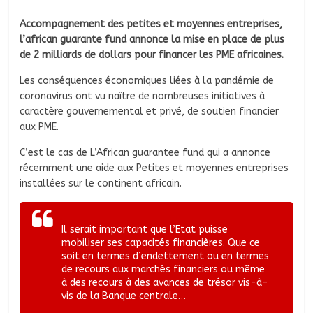
Accompagnement des petites et moyennes entreprises,
l’african guarante fund annonce la mise en place de plus
de 2 milliards de dollars pour financer les PME africaines.
Les conséquences économiques liées à la pandémie de
coronavirus ont vu naître de nombreuses initiatives à
caractère gouvernemental et privé, de soutien financier
aux PME.
C’est le cas de L’African guarantee fund qui a annonce
récemment une aide aux Petites et moyennes entreprises
installées sur le continent africain.
Il serait important que l’Etat puisse
mobiliser ses capacités financières. Que ce
soit en termes d’endettement ou en termes
de recours aux marchés financiers ou même
à des recours à des avances de trésor vis-à-
vis de la Banque centrale…