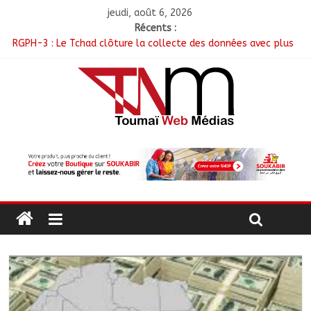
jeudi, août 6, 2026
Récents :
RGPH-3 : Le Tchad clôture la collecte des données avec plus
de 4,3 millions de ménages recensés
Tchad–Égypte : La Commission mixte relance les grands
chantiers de coopération
Coopération aérienne : Air France salue les progrès du Tchad
en matière de sûreté
Nigeria : 308 otages libérés lors d’une vaste opération de
sauvetage
Santé : La Commune de N’Djamena et l’OMS renforcent leur
coopération