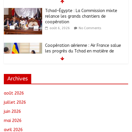
Tchad–Égypte : La Commission mixte
relance les grands chantiers de
coopération
août 6, 2026
No Comments
Coopération aérienne : Air France salue
les progrès du Tchad en matière de
sûreté
août 6, 2026
No Comments
Archives
Nigeria : 308 otages libérés lors d’une
vaste opération de sauvetage
août 6, 2026
No Comments
août 2026
juillet 2026
juin 2026
Santé : La Commune de N’Djamena et
mai 2026
l’OMS renforcent leur coopération
août 6, 2026
No Comments
avril 2026