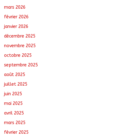
mars 2026
février 2026
RGPH-3 : Les communautés nomades
de Ferrick Kodjoguila se mobilisent pour
janvier 2026
le recensement
décembre 2025
août 6, 2026
No Comments
novembre 2025
octobre 2025
RGPH-3 : Le Tchad clôture la collecte
des données avec plus de 4,3 millions
septembre 2025
de ménages recensés
août 6, 2026
No Comments
août 2025
juillet 2025
juin 2025
mai 2025
avril 2025
mars 2025
février 2025