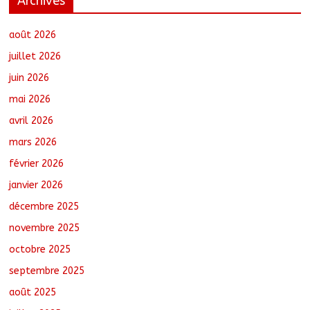
Archives
Jeunesse : Un programme d’un milliard
de FCFA pour former 100 jeunes
entrepreneurs tchadiens au Maroc
août 2026
août 5, 2026
No Comments
juillet 2026
juin 2026
Tchad : L’AMET réagit à la suspension
mai 2026
des demandes de création de journaux
en ligne
avril 2026
août 5, 2026
No Comments
mars 2026
février 2026
Tchad : Le CESCE ouvre sa deuxième
session ordinaire consacrée à la
janvier 2026
transition numérique
décembre 2025
août 5, 2026
No Comments
novembre 2025
octobre 2025
Nigeria : 308 otages libérés lors d’une
vaste opération de sauvetage
septembre 2025
août 6, 2026
No Comments
août 2025