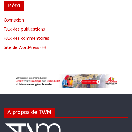
Méta
Connexion
Flux des publications
Flux des commentaires
Site de WordPress-FR
A propos de TWM