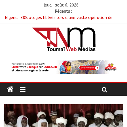
jeudi, août 6, 2026
Récents :
Nigeria : 308 otages libérés lors d’une vaste opération de
sauvetage
Santé : La Commune de N’Djamena et l’OMS renforcent leur
coopération
RGPH-3 : Les communautés nomades de Ferrick Kodjoguila se
mobilisent pour le recensement
Jeunesse : Un programme d’un milliard de FCFA pour former
100 jeunes entrepreneurs tchadiens au Maroc
Tchad : L’AMET réagit à la suspension des demandes de
création de journaux en ligne