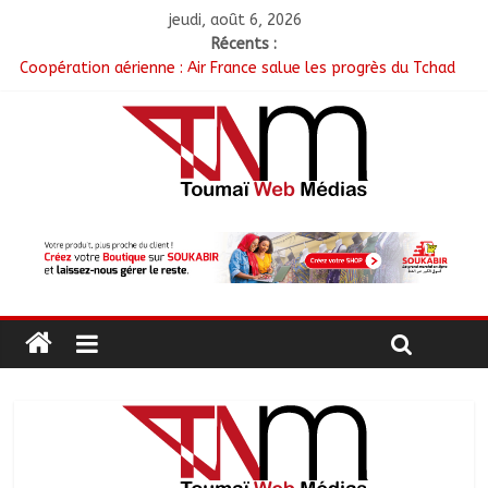
jeudi, août 6, 2026
Récents :
Coopération aérienne : Air France salue les progrès du Tchad
en matière de sûreté
Nigeria : 308 otages libérés lors d’une vaste opération de
sauvetage
Santé : La Commune de N’Djamena et l’OMS renforcent leur
coopération
RGPH-3 : Les communautés nomades de Ferrick Kodjoguila se
mobilisent pour le recensement
Jeunesse : Un programme d’un milliard de FCFA pour former
100 jeunes entrepreneurs tchadiens au Maroc