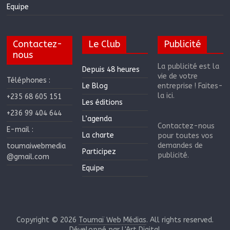
Equipe
Contactez-
Le Club
Publicité
nous
La publicité est la
Depuis 48 heures
vie de votre
Téléphones :
Le Blog
entreprise ! Faites-
la ici.
+235 68 605 151
Les éditions
+236 99 404 644
L’agenda
Contactez-nous
E-mail :
La charte
pour toutes vos
demandes de
toumaiwebmedia
Participez
publicité.
@gmail.com
Equipe
Copyright © 2026
Toumaï Web Médias
. All rights reserved.
Développé par
L'Art Digital