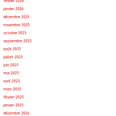
février 2026
Tchad : L’AMET réagit à la suspension
des demandes de création de journaux
janvier 2026
en ligne
décembre 2025
août 5, 2026
No Comments
novembre 2025
octobre 2025
Coopération aérienne : Air France salue
les progrès du Tchad en matière de
septembre 2025
sûreté
août 6, 2026
No Comments
août 2025
juillet 2025
juin 2025
mai 2025
avril 2025
mars 2025
février 2025
janvier 2025
décembre 2024