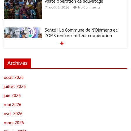
vaste opération de sauvetage
août 6, 2026
No Comments
Santé : La Commune de N’Djamena et
l’OMS renforcent leur coopération
août 6, 2026
No Comments
Archives
RGPH-3 : Les communautés nomades
de Ferrick Kodjoguila se mobilisent pour
le recensement
août 2026
août 6, 2026
No Comments
juillet 2026
juin 2026
Jeunesse : Un programme d’un milliard
mai 2026
de FCFA pour former 100 jeunes
entrepreneurs tchadiens au Maroc
avril 2026
août 5, 2026
No Comments
mars 2026