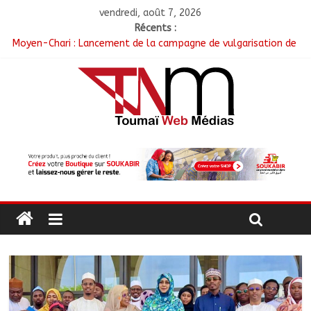
vendredi, août 7, 2026
Récents :
Moyen-Chari : Lancement de la campagne de vulgarisation de
la politique nationale de DDR
Barh-Koh : Le MPS installe ses nouvelles instances locales à
Sarh Rural
Borkou : Recrudescence des braquages sur l’axe Faya-Kalaït
N’Djamena : Le maire intensifie le suivi des chantiers
municipaux
Moyen-Chari : Les nouveaux bacheliers orientés vers leur
avenir