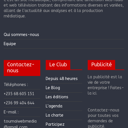
et web télévision traitant des informations diverses et variées,
allant de l’actualité aux analyses et à la production
médiatique.
Qui sommes-nous
Equipe
Contactez-
Le Club
Publicité
nous
La publicité est la
Depuis 48 heures
vie de votre
Téléphones :
Le Blog
entreprise ! Faites-
la ici.
+235 68 605 151
Les éditions
+236 99 404 644
L’agenda
Contactez-nous
E-mail :
La charte
pour toutes vos
demandes de
toumaiwebmedia
Participez
publicité.
@gmail.com