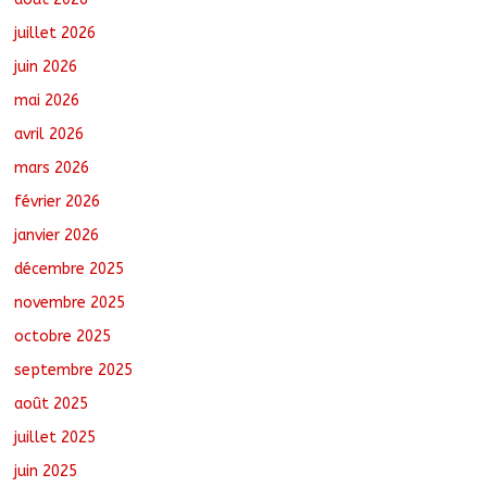
juillet 2026
juin 2026
Moyen-Chari : Les nouveaux bacheliers
mai 2026
orientés vers leur avenir
août 7, 2026
No Comments
avril 2026
mars 2026
février 2026
Oum-Hadjer : L’ADESC offre des
semences certifiées aux producteurs de
janvier 2026
cinq villages
décembre 2025
août 6, 2026
No Comments
novembre 2025
octobre 2025
Moyen-Chari : Lancement de la
campagne de vulgarisation de la
septembre 2025
politique nationale de DDR
août 7, 2026
No Comments
août 2025
juillet 2025
juin 2025