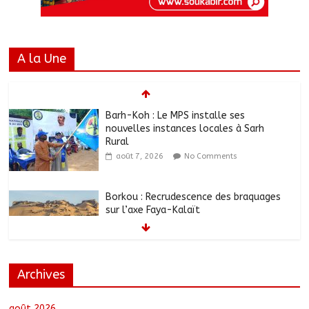
A la Une
Barh-Koh : Le MPS installe ses
nouvelles instances locales à Sarh
Rural
août 7, 2026
No Comments
Borkou : Recrudescence des braquages
sur l’axe Faya-Kalaït
août 7, 2026
No Comments
Archives
N’Djamena : Le maire intensifie le suivi
des chantiers municipaux
août 7, 2026
No Comments
août 2026