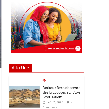
A la Une
Borkou : Recrudescence
des braquages sur l’axe
Faya-Kalaït
août 7, 2026
No
Comments