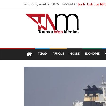
vendredi, août 7, 2026
Récents :
Barh-Koh : Le MPS
Borkou : Recrudes
N’Djamena : Le mai
Moyen-Chari : Les
Oum-Hadjer : L’AD
TCHAD
AFRIQUE
MONDE
ECONOMIE