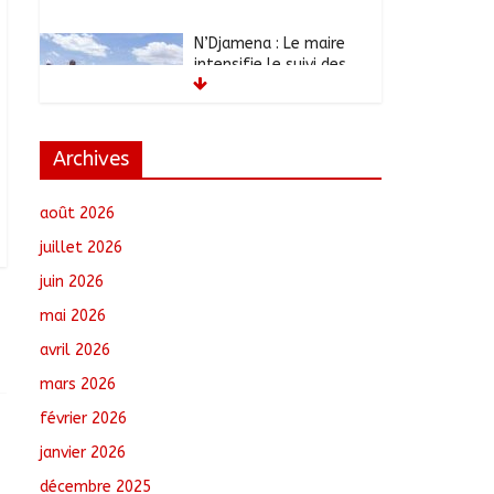
N’Djamena : Le maire
intensifie le suivi des
chantiers municipaux
août 7, 2026
No
Comments
Archives
Moyen-Chari : Les
nouveaux bacheliers
août 2026
orientés vers leur
avenir
juillet 2026
août 7, 2026
No
juin 2026
Comments
mai 2026
Oum-Hadjer : L’ADESC
avril 2026
offre des semences
mars 2026
certifiées aux
producteurs de cinq
février 2026
villages
août 6, 2026
No
janvier 2026
Comments
décembre 2025