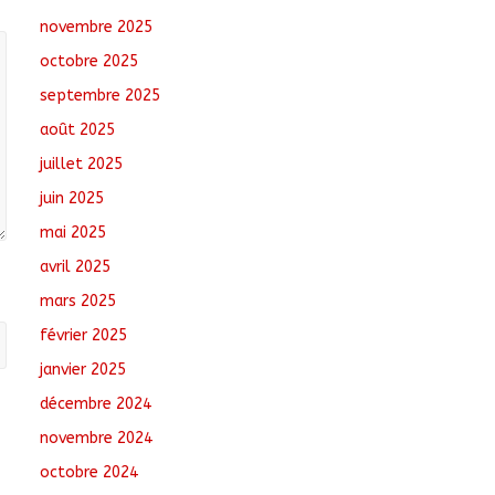
novembre 2025
RGPH-3 : Le Tchad
clôture la collecte des
octobre 2025
données avec plus de
4,3 millions de
septembre 2025
ménages recensés
août 2025
août 6, 2026
No
Comments
juillet 2025
juin 2025
Barh-Koh : Le MPS
installe ses nouvelles
mai 2025
instances locales à
avril 2025
Sarh Rural
août 7, 2026
No
mars 2025
Comments
février 2025
janvier 2025
décembre 2024
novembre 2024
octobre 2024