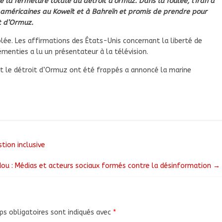
la fermeture totale du détroit d’ormuz. Dans la foulée, l’Iran a
 américaines au Koweït et à Bahreïn et promis de prendre pour
it d’Ormuz.
blée. Les affirmations des États-Unis concernant la liberté de
enties a lu un présentateur à la télévision.
ent le détroit d’Ormuz ont été frappés a annoncé la marine
tion inclusive
ou : Médias et acteurs sociaux formés contre la désinformation
→
s obligatoires sont indiqués avec
*