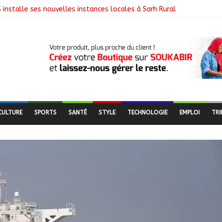
 installe ses nouvelles instances locales à Sarh Rural
cence des braquages sur l’axe Faya-Kalaït
re intensifie le suivi des chantiers municipaux
 nouveaux bacheliers orientés vers leur avenir
ESC offre des semences certifiées aux producteurs de cinq villages
CULTURE
SPORTS
SANTÉ
STYLE
TECHNOLOGIE
EMPLOI
TRI