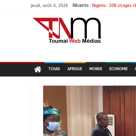
jeudi, août 6, 2026
Récents :
Nigeria : 308 otages 
Santé : La Commune d
RGPH-3 : Les communa
Jeunesse : Un progra
Tchad : L’AMET réagit
TCHAD
AFRIQUE
MONDE
ECONOMIE