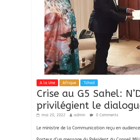
A la Une
Afrique
Tchad
Crise au G5 Sahel: N
privilégient le dialog
mai 20, 2022
admin
0 Comments
Le ministre de la Communication reçu en audience 
Porteur d’un message du Président du Conseil Milit