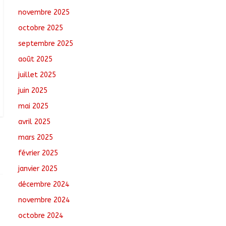
août 5, 2026
No
novembre 2025
Comments
octobre 2025
Tchad : Le CESCE ouvre
septembre 2025
sa deuxième session
août 2025
ordinaire consacrée à
la transition numérique
juillet 2025
août 5, 2026
No
juin 2025
Comments
mai 2025
Nigeria : 308 otages
avril 2025
libérés lors d’une vaste
opération de
mars 2025
sauvetage
février 2025
août 6, 2026
No
Comments
janvier 2025
décembre 2024
novembre 2024
octobre 2024