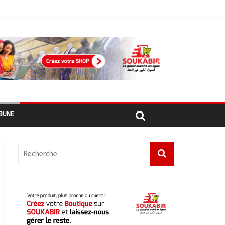
ement
hadiens au Maroc
BUNE