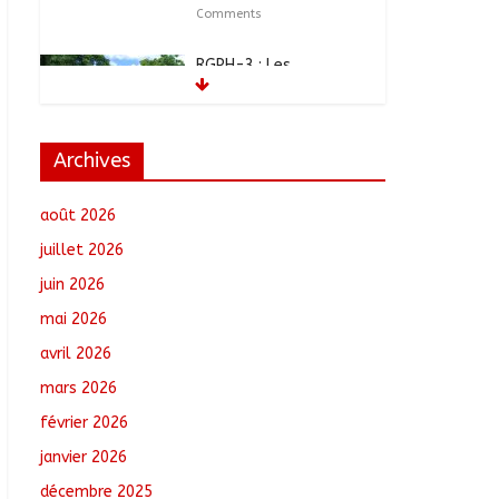
Comments
RGPH-3 : Les
communautés
nomades de Ferrick
Kodjoguila se
mobilisent pour le
Archives
recensement
août 6, 2026
No Comments
août 2026
Jeunesse : Un
juillet 2026
programme d’un
juin 2026
milliard de FCFA pour
former 100 jeunes
mai 2026
entrepreneurs
tchadiens au Maroc
avril 2026
août 5, 2026
No Comments
mars 2026
février 2026
Tchad : L’AMET réagit à
la suspension des
janvier 2026
demandes de création
de journaux en ligne
décembre 2025