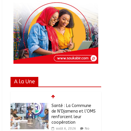
A la Une
Santé : La Commune
de N’Djamena et l’OMS
renforcent leur
coopération
août 6, 2026
No