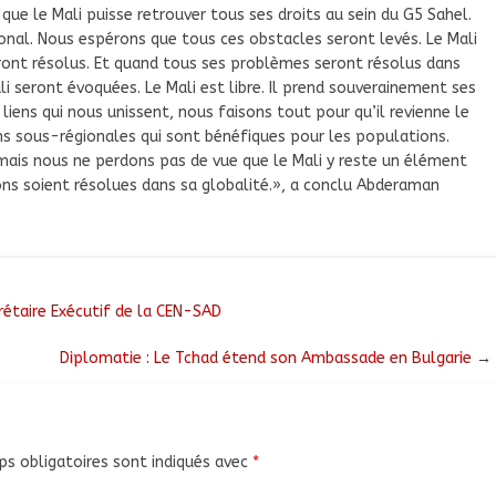
ue le Mali puisse retrouver tous ses droits au sein du G5 Sahel.
gional. Nous espérons que tous ces obstacles seront levés. Le Mali
ront résolus. Et quand tous ses problèmes seront résolus dans
ali seront évoquées. Le Mali est libre. Il prend souverainement ses
liens qui nous unissent, nous faisons tout pour qu’il revienne le
ons sous-régionales qui sont bénéfiques pour les populations.
 mais nous ne perdons pas de vue que le Mali y reste un élément
ons soient résolues dans sa globalité.», a conclu Abderaman
rétaire Exécutif de la CEN-SAD
Diplomatie : Le Tchad étend son Ambassade en Bulgarie
→
s obligatoires sont indiqués avec
*