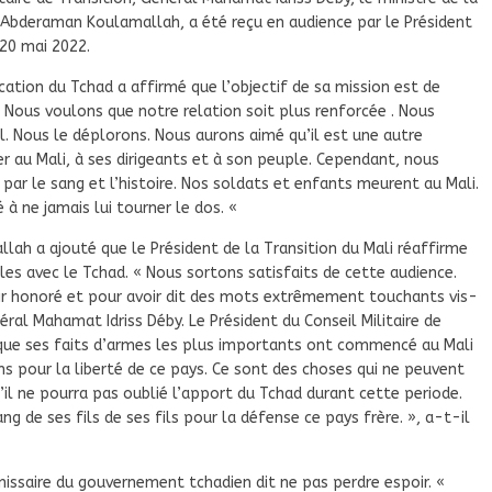
bderaman Koulamallah, a été reçu en audience par le Président
 20 mai 2022.
cation du Tchad a affirmé que l’objectif de sa mission est de
 « Nous voulons que notre relation soit plus renforcée . Nous
. Nous le déplorons. Nous aurons aimé qu’il est une autre
r au Mali, à ses dirigeants et à son peuple. Cependant, nous
 par le sang et l’histoire. Nos soldats et enfants meurent au Mali.
à ne jamais lui tourner le dos. «
lah a ajouté que le Président de la Transition du Mali réaffirme
rales avec le Tchad. « Nous sortons satisfaits de cette audience.
oir honoré et pour avoir dit des mots extrêmement touchants vis-
ral Mahamat Idriss Déby. Le Président du Conseil Militaire de
 que ses faits d’armes les plus importants ont commencé au Mali
s pour la liberté de ce pays. Ce sont des choses qui ne peuvent
’il ne pourra pas oublié l’apport du Tchad durant cette periode.
ang de ses fils de ses fils pour la défense ce pays frère. », a-t-il
émissaire du gouvernement tchadien dit ne pas perdre espoir. «