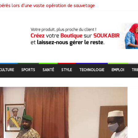
libérés lors d’une vaste opération de sauvetage
e N’Djamena et l’OMS renforcent leur coopération
utés nomades de Ferrick Kodjoguila se mobilisent pour le recens
mme d’un milliard de FCFA pour former 100 jeunes entrepreneurs tc
 à la suspension des demandes de création de journaux en ligne
CULTURE
SPORTS
SANTÉ
STYLE
TECHNOLOGIE
EMPLOI
TRI