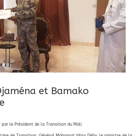
’Djaména et Bamako
ue
par le Président de la Transition du Mali
aire de Transition, Général Mahamat Idriss Déby, le ministre de la