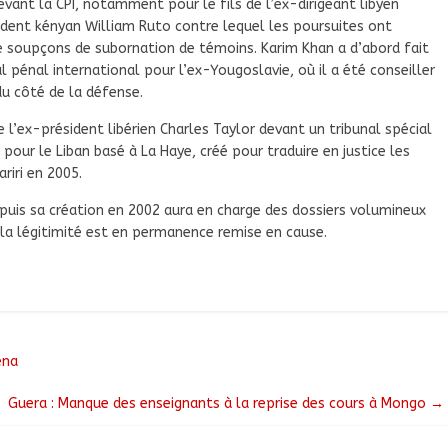
ant la CPI, notamment pour le fils de l’ex-dirigeant libyen
dent kényan William Ruto contre lequel les poursuites ont
 soupçons de subornation de témoins. Karim Khan a d’abord fait
al pénal international pour l’ex-Yougoslavie, où il a été conseiller
du côté de la défense.
 l’ex-président libérien Charles Taylor devant un tribunal spécial
 pour le Liban basé à La Haye, créé pour traduire en justice les
riri en 2005.
depuis sa création en 2002 aura en charge des dossiers volumineux
 la légitimité est en permanence remise en cause.
éna
Guera : Manque des enseignants à la reprise des cours à Mongo
→