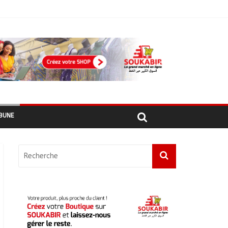
ages recensés
BUNE