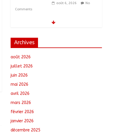
août 6, 2026
No
Comments
Tchad–Égypte : La
Commission mixte
relance les grands
chantiers de
Archives
coopération
août 6, 2026
No
août 2026
Comments
juillet 2026
Coopération aérienne :
juin 2026
Air France salue les
progrès du Tchad en
mai 2026
matière de sûreté
avril 2026
août 6, 2026
No
Comments
mars 2026
février 2026
Nigeria : 308 otages
libérés lors d’une vaste
janvier 2026
opération de
décembre 2025
sauvetage