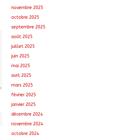
août 6, 2026
No
novembre 2025
Comments
octobre 2025
Santé : La Commune
septembre 2025
de N’Djamena et l’OMS
août 2025
renforcent leur
coopération
juillet 2025
août 6, 2026
No
juin 2025
Comments
mai 2025
Oum-Hadjer : L’ADESC
avril 2025
offre des semences
certifiées aux
mars 2025
producteurs de cinq
février 2025
villages
août 6, 2026
No
janvier 2025
Comments
décembre 2024
novembre 2024
octobre 2024