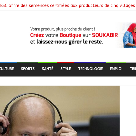
ESC offre des semences certifiées aux producteurs de cinq villages
 clôture la collecte des données avec plus de 4,3 millions de mén
 Commission mixte relance les grands chantiers de coopération
nne : Air France salue les progrès du Tchad en matière de sûreté
ges libérés lors d’une vaste opération de sauvetage
CULTURE
SPORTS
SANTÉ
STYLE
TECHNOLOGIE
EMPLOI
TRI