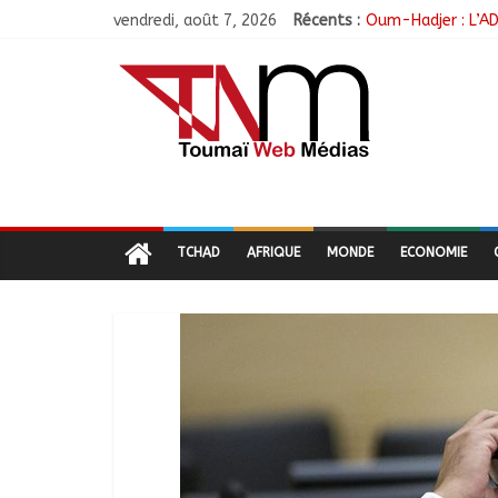
vendredi, août 7, 2026
Récents :
Oum-Hadjer : L’AD
RGPH-3 : Le Tchad
Tchad–Égypte : La
Coopération aérie
Nigeria : 308 ota
TCHAD
AFRIQUE
MONDE
ECONOMIE