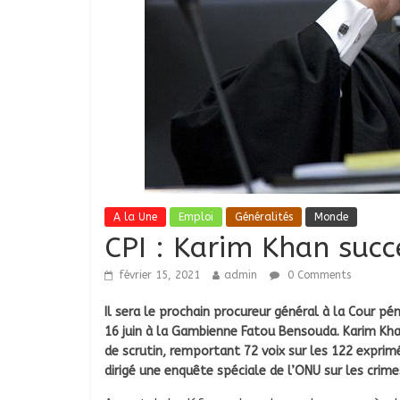
A la Une
Emploi
Généralités
Monde
CPI : Karim Khan suc
février 15, 2021
admin
0 Comments
Il sera le prochain procureur général à la Cour pé
16 juin à la Gambienne Fatou Bensouda. Karim Khan
de scrutin, remportant 72 voix sur les 122 expri
dirigé une enquête spéciale de l’ONU sur les crim