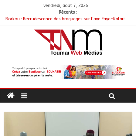
vendredi, août 7, 2026
Récents :
Borkou : Recrudescence des braquages sur l’axe Faya-Kalaït
N’Djamena : Le maire intensifie le suivi des chantiers
municipaux
Moyen-Chari : Les nouveaux bacheliers orientés vers leur
avenir
Oum-Hadjer : L’ADESC offre des semences certifiées aux
producteurs de cinq villages
RGPH-3 : Le Tchad clôture la collecte des données avec plus
de 4,3 millions de ménages recensés