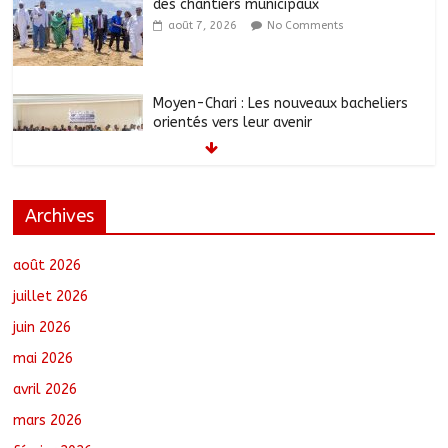
des chantiers municipaux
août 7, 2026
No Comments
Moyen-Chari : Les nouveaux bacheliers
orientés vers leur avenir
août 7, 2026
No Comments
Archives
Oum-Hadjer : L’ADESC offre des
semences certifiées aux producteurs de
cinq villages
août 2026
août 6, 2026
No Comments
juillet 2026
juin 2026
RGPH-3 : Le Tchad clôture la collecte
mai 2026
des données avec plus de 4,3 millions
de ménages recensés
avril 2026
août 6, 2026
No Comments
mars 2026