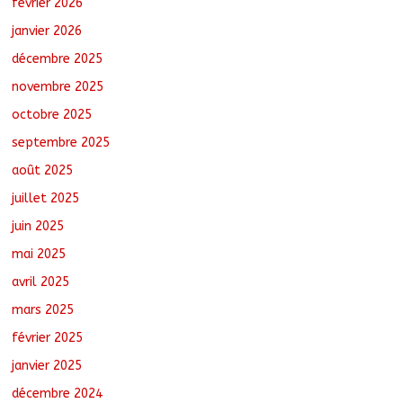
février 2026
Tchad–Égypte : La Commission mixte
relance les grands chantiers de
janvier 2026
coopération
décembre 2025
août 6, 2026
No Comments
novembre 2025
octobre 2025
Borkou : Recrudescence des braquages
sur l’axe Faya-Kalaït
septembre 2025
août 7, 2026
No Comments
août 2025
juillet 2025
juin 2025
mai 2025
avril 2025
mars 2025
février 2025
janvier 2025
décembre 2024