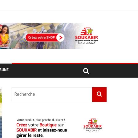
أبشي: الرئيس الولائي للحزب الإصلاحي بولاية وداي يطالب الحكومة بمعالجة أزمة المياه والوقود وغاز الطهي.
BUNE