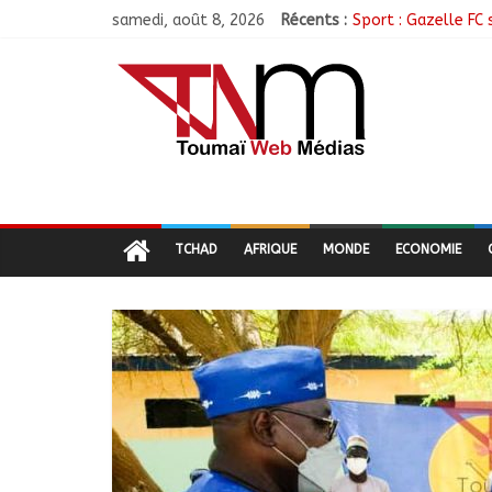
samedi, août 8, 2026
Récents :
Sport : Gazelle FC 
Sarh : Prière et e
Politique : Le RPC
Ati : Une journée 
TCHAD
AFRIQUE
MONDE
ECONOMIE