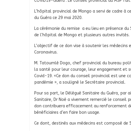
COVID19-Guera : Le conseil provincial du MSP fait
L’hôpital provincial de Mongo a servi de cadre à 
du Guéra ce 29 mai 2020.
La cérémonie du remise a eu lieu en présence du S
de l’hôpital de Mongo et plusieurs autres invités.
L’objectif de ce don vise à soutenir les médecins
Coronavirus.
M. Tatoumlé Dogo, chef provincial du bureau pol
la santé pour leur courage, leur engagement et sur
Covid-19. «Ce don du conseil provincial est une c
pandémie », a souligné le Secrétaire provincial.
Pour sa part, le Délégué Sanitaire du Guéra, par 
Sanitaire, Dr Noé a vivement remercié le conseil p
don contribuera efficacement au renforcement d
bénéficiaires d’en faire bon usage.
Ce dont, destinés aux médecins est composé de 