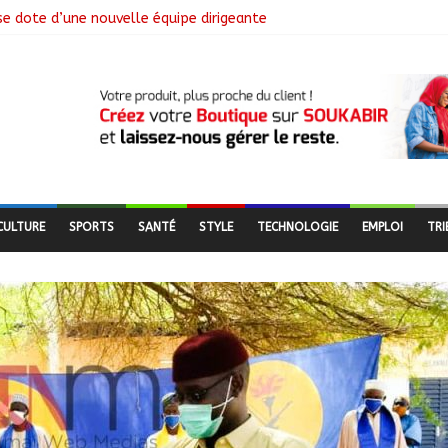
se dote d’une nouvelle équipe dirigeante
ngagement citoyen au cœur d’une mobilisation religieuse
 lance l’opération de dépôt des demandes de cartes d’adhésion
de salubrité organisée au marché moderne
CULTURE
SPORTS
SANTÉ
STYLE
TECHNOLOGIE
EMPLOI
TRI