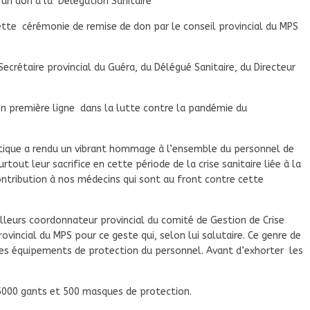
 un don à la Délégation Sanitaire
cette cérémonie de remise de don par le conseil provincial du MPS
ecrétaire provincial du Guéra, du Délégué Sanitaire, du Directeur
 en première ligne dans la lutte contre la pandémie du
itique a rendu un vibrant hommage à l’ensemble du personnel de
tout leur sacrifice en cette période de la crise sanitaire liée à la
ontribution à nos médecins qui sont au front contre cette
ailleurs coordonnateur provincial du comité de Gestion de Crise
rovincial du MPS pour ce geste qui, selon lui salutaire. Ce genre de
es équipements de protection du personnel. Avant d’exhorter les
5000 gants et 500 masques de protection.