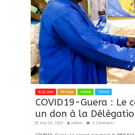
A la Une
Afrique
Santé
Tchad
COVID19-Guera : Le co
un don à la Délégatio
mai 29, 2020
admin
0 Comments