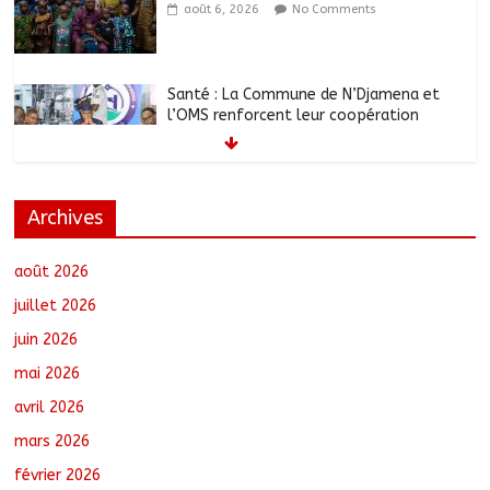
août 6, 2026
No Comments
Santé : La Commune de N’Djamena et
l’OMS renforcent leur coopération
août 6, 2026
No Comments
Archives
RGPH-3 : Les communautés nomades
de Ferrick Kodjoguila se mobilisent pour
le recensement
août 2026
août 6, 2026
No Comments
juillet 2026
juin 2026
Jeunesse : Un programme d’un milliard
mai 2026
de FCFA pour former 100 jeunes
entrepreneurs tchadiens au Maroc
avril 2026
août 5, 2026
No Comments
mars 2026
février 2026
Tchad : L’AMET réagit à la suspension