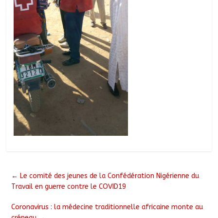
←
Le comité des jeunes de la Confédération Nigérienne du
Travail en guerre contre le COVID19
Coronavirus : la médecine traditionnelle africaine monte au
créneau
→