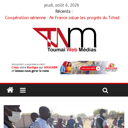
jeudi, août 6, 2026
Récents :
Coopération aérienne : Air France salue les progrès du Tchad
en matière de sûreté
Nigeria : 308 otages libérés lors d’une vaste opération de
sauvetage
Santé : La Commune de N’Djamena et l’OMS renforcent leur
coopération
RGPH-3 : Les communautés nomades de Ferrick Kodjoguila se
mobilisent pour le recensement
Jeunesse : Un programme d’un milliard de FCFA pour former
100 jeunes entrepreneurs tchadiens au Maroc