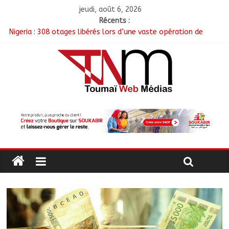
jeudi, août 6, 2026
Récents :
Nigeria : 308 otages libérés lors d’une vaste opération de
sauvetage
Santé : La Commune de N’Djamena et l’OMS renforcent leur
coopération
RGPH-3 : Les communautés nomades de Ferrick Kodjoguila se
mobilisent pour le recensement
Jeunesse : Un programme d’un milliard de FCFA pour former
100 jeunes entrepreneurs tchadiens au Maroc
Tchad : L’AMET réagit à la suspension des demandes de
création de journaux en ligne