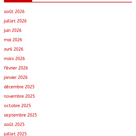
de FCFA pour former 100 jeunes
entrepreneurs tchadiens au Maroc
août 2026
août 5, 2026
No Comments
juillet 2026
juin 2026
Tchad : L’AMET réagit à la suspension
mai 2026
des demandes de création de journaux
en ligne
avril 2026
août 5, 2026
No Comments
mars 2026
février 2026
Tchad : Le CESCE ouvre sa deuxième
session ordinaire consacrée à la
janvier 2026
transition numérique
décembre 2025
août 5, 2026
No Comments
novembre 2025
octobre 2025
Nigeria : 308 otages libérés lors d’une
vaste opération de sauvetage
septembre 2025
août 6, 2026
No Comments
août 2025
juillet 2025