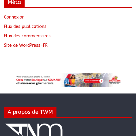
Méta
Connexion
Flux des publications
Flux des commentaires
Site de WordPress-FR
A propos de TWM