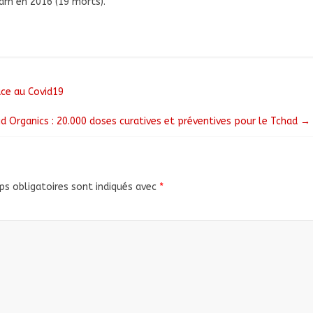
sam en 2016 (19 morts).
ace au Covid19
id Organics : 20.000 doses curatives et préventives pour le Tchad
→
s obligatoires sont indiqués avec
*