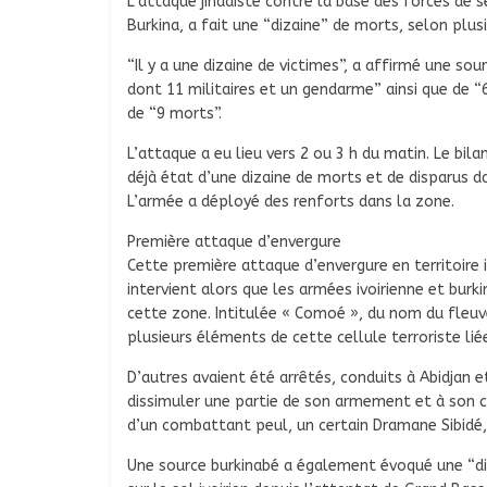
L’attaque jihadiste contre la base des forces de sé
Burkina, a fait une “dizaine” de morts, selon plusi
“Il y a une dizaine de victimes”, a affirmé une sour
dont 11 militaires et un gendarme” ainsi que de “6
de “9 morts”.
L’attaque a eu lieu vers 2 ou 3 h du matin. Le bila
déjà état d’une dizaine de morts et de disparus da
L’armée a déployé des renforts dans la zone.
Première attaque d’envergure
Cette première attaque d’envergure en territoire 
intervient alors que les armées ivoirienne et bu
cette zone. Intitulée « Comoé », du nom du fleuve
plusieurs éléments de cette cellule terroriste li
D’autres avaient été arrêtés, conduits à Abidjan 
dissimuler une partie de son armement et à son ch
d’un combattant peul, un certain Dramane Sibid
Une source burkinabé a également évoqué une “diz