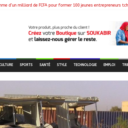
mme d’un milliard de FCFA pour former 100 jeunes entrepreneurs tc
 à la suspension des demandes de création de journaux en ligne
e sa deuxième session ordinaire consacrée à la transition numérique
a société d’État Sahel Défense Industrie
du 1er arrondissement évalue l’état des routes après les travaux
CULTURE
SPORTS
SANTÉ
STYLE
TECHNOLOGIE
EMPLOI
TRI