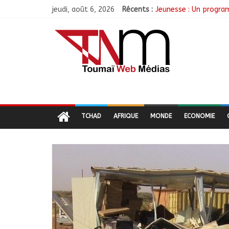
jeudi, août 6, 2026
Récents :
Jeunesse : Un progra
Tchad : L’AMET réagit
Tchad : Le CESCE ouvr
Tchad : Création de l
N’Djamena : Le maire 
TCHAD
AFRIQUE
MONDE
ECONOMIE