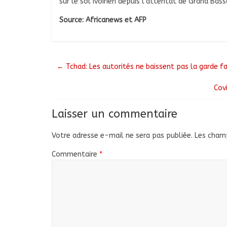
sur le sol ivoirien depuis l’attentat de Grand Bas
Source: Africanews et AFP
←
Tchad: Les autorités ne baissent pas la garde f
Cov
Laisser un commentaire
Votre adresse e-mail ne sera pas publiée.
Les champ
Commentaire
*