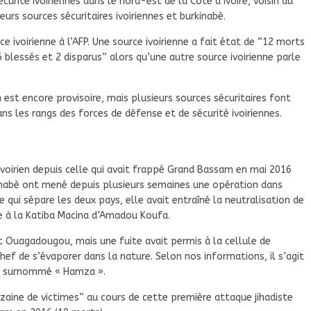
curité ivoiriennes dans le nord-est de la Côte d’Ivoire, voisin du
eurs sources sécuritaires ivoiriennes et burkinabè.
ce ivoirienne à l’AFP. Une source ivoirienne a fait état de “12 morts
 blessés et 2 disparus” alors qu’une autre source ivoirienne parle
n est encore provisoire, mais plusieurs sources sécuritaires font
ns les rangs des forces de défense et de sécurité ivoiriennes.
ivoirien depuis celle qui avait frappé Grand Bassam en mai 2016
rkinabè ont mené depuis plusieurs semaines une opération dans
 qui sépare les deux pays, elle avait entraîné la neutralisation de
ée à la Katiba Macina d’Amadou Koufa.
et Ouagadougou, mais une fuite avait permis à la cellule de
ef de s’évaporer dans la nature. Selon nos informations, il s’agit
é, surnommé « Hamza ».
aine de victimes” au cours de cette première attaque jihadiste