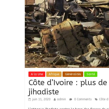
A la Une
Afrique
Généralités
Santé
Côte d’Ivoire : plus d
jihadiste
juin 11, 2020
admin
0 Comments
Côte d-