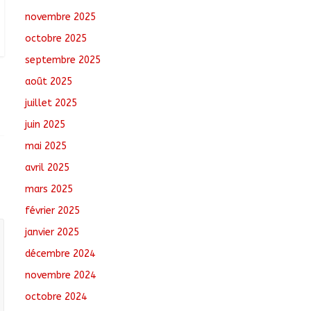
novembre 2025
Semaine nationale de
octobre 2025
l’Arbre : Un bilan
provisoire
septembre 2025
encourageant, selon le
août 2025
ministre de
l’Environnement
juillet 2025
août 5, 2026
No Comments
juin 2025
Jeunesse : Un
mai 2025
programme d’un
avril 2025
milliard de FCFA pour
former 100 jeunes
mars 2025
entrepreneurs
tchadiens au Maroc
février 2025
août 5, 2026
No Comments
janvier 2025
décembre 2024
novembre 2024
octobre 2024