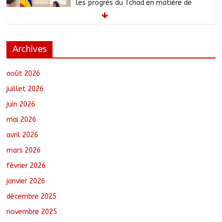
les progrès du Tchad en matière de
sûreté
août 6, 2026
No Comments
Archives
Nigeria : 308 otages libérés lors d’une
vaste opération de sauvetage
août 6, 2026
No Comments
août 2026
juillet 2026
juin 2026
Santé : La Commune de N’Djamena et
mai 2026
l’OMS renforcent leur coopération
août 6, 2026
No Comments
avril 2026
mars 2026
février 2026
Oum-Hadjer : L’ADESC offre des
semences certifiées aux producteurs de
janvier 2026
cinq villages
décembre 2025
août 6, 2026
No Comments
novembre 2025