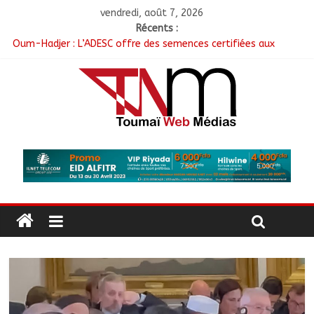
vendredi, août 7, 2026
Récents :
Nigeria : 308 otages libérés lors d’une vaste opération de
sauvetage
Oum-Hadjer : L’ADESC offre des semences certifiées aux
producteurs de cinq villages
RGPH-3 : Le Tchad clôture la collecte des données avec plus
de 4,3 millions de ménages recensés
Tchad–Égypte : La Commission mixte relance les grands
chantiers de coopération
Coopération aérienne : Air France salue les progrès du Tchad
en matière de sûreté