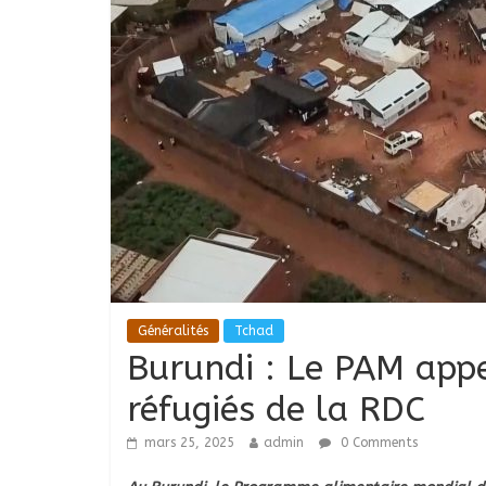
Généralités
Tchad
Burundi : Le PAM appel
réfugiés de la RDC
mars 25, 2025
admin
0 Comments