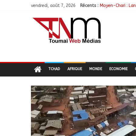
vendredi, août 7, 2026
Récents :
Moyen-Chari : Lan
Barh-Koh : Le MPS
Borkou : Recrudes
N’Djamena : Le mai
Moyen-Chari : Les
TCHAD
AFRIQUE
MONDE
ECONOMIE