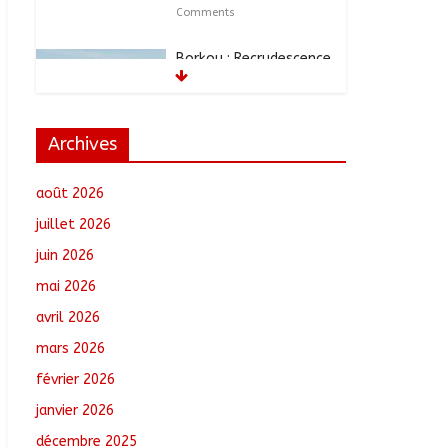
Comments
Borkou : Recrudescence
des braquages sur l’axe
Faya-Kalaït
août 7, 2026
No
Comments
Archives
N’Djamena : Le maire
août 2026
intensifie le suivi des
chantiers municipaux
juillet 2026
août 7, 2026
No
juin 2026
Comments
mai 2026
Moyen-Chari : Les
avril 2026
nouveaux bacheliers
mars 2026
orientés vers leur
avenir
février 2026
août 7, 2026
No
janvier 2026
Comments
décembre 2025