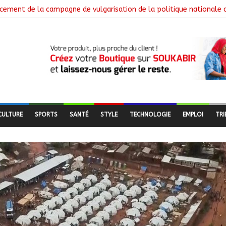
cement de la campagne de vulgarisation de la politique nationale 
 installe ses nouvelles instances locales à Sarh Rural
cence des braquages sur l’axe Faya-Kalaït
re intensifie le suivi des chantiers municipaux
 nouveaux bacheliers orientés vers leur avenir
CULTURE
SPORTS
SANTÉ
STYLE
TECHNOLOGIE
EMPLOI
TRI