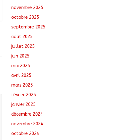
Oum-Hadjer : L’ADESC
novembre 2025
offre des semences
certifiées aux
octobre 2025
producteurs de cinq
villages
septembre 2025
août 6, 2026
No
août 2025
Comments
juillet 2025
Moyen-Chari :
juin 2025
Lancement de la
campagne de
mai 2025
vulgarisation de la
avril 2025
politique nationale de
DDR
mars 2025
août 7, 2026
No Comments
février 2025
janvier 2025
décembre 2024
novembre 2024
octobre 2024