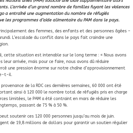
s Nations unies (PAM) sollicite une aide supplémentaire alors
nts. L’arrivée d’un grand nombre de familles fuyant les violences
go a entraîné une augmentation du nombre de réfugiés
uve les programmes d’aide alimentaire du PAM dans le pays.
 principalement des femmes, des enfants et des personnes âgées –
undi. L’escalade du conflit dans le pays fait craindre une
gion.
, cette situation est intenable sur le long terme : « Nous avons
s leur arrivée, mais pour ce faire, nous avons dû réduire
exercé une pression énorme sur notre chaîne d’approvisionnement
e-t-il.
n provenance de la RDC ces dernières semaines, 60 000 ont été
ortant ainsi à 120 000 le nombre total de réfugiés pris en charge
rces limitées, le PAM a été contraint en mars de réduire les
longtemps, passant de 75 % à 50 %.
peut soutenir ces 120 000 personnes jusqu’au mois de juin.
ent de 19,8 millions de dollars pour garantir un soutien régulier