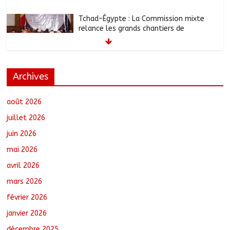
Tchad–Égypte : La Commission mixte
relance les grands chantiers de
coopération
août 6, 2026
No Comments
Archives
Coopération aérienne : Air France salue
les progrès du Tchad en matière de
sûreté
août 2026
août 6, 2026
No Comments
juillet 2026
juin 2026
Nigeria : 308 otages libérés lors d’une
mai 2026
vaste opération de sauvetage
août 6, 2026
No Comments
avril 2026
mars 2026
février 2026
Santé : La Commune de N’Djamena et
l’OMS renforcent leur coopération
janvier 2026
août 6, 2026
No Comments
décembre 2025