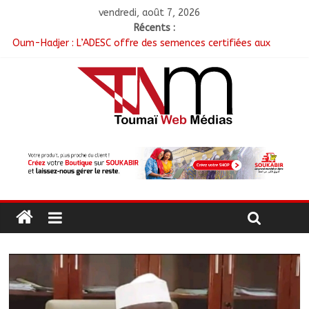
vendredi, août 7, 2026
Récents :
Oum-Hadjer : L’ADESC offre des semences certifiées aux
producteurs de cinq villages
RGPH-3 : Le Tchad clôture la collecte des données avec plus
de 4,3 millions de ménages recensés
Tchad–Égypte : La Commission mixte relance les grands
chantiers de coopération
Coopération aérienne : Air France salue les progrès du Tchad
en matière de sûreté
Nigeria : 308 otages libérés lors d’une vaste opération de
sauvetage