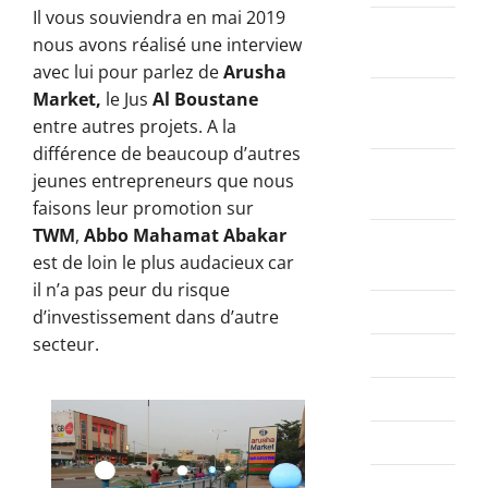
Il vous souviendra en mai 2019
décembre
nous avons réalisé une interview
2023
avec lui pour parlez de
Arusha
novembre
Market,
le Jus
Al Boustane
2023
entre autres projets. A la
différence de beaucoup d’autres
octobre
jeunes entrepreneurs que nous
2023
faisons leur promotion sur
TWM
,
Abbo Mahamat Abakar
septembre
est de loin le plus audacieux car
2023
il n’a pas peur du risque
août 2023
d’investissement dans d’autre
secteur.
juillet 2023
juin 2023
mai 2023
avril 2023