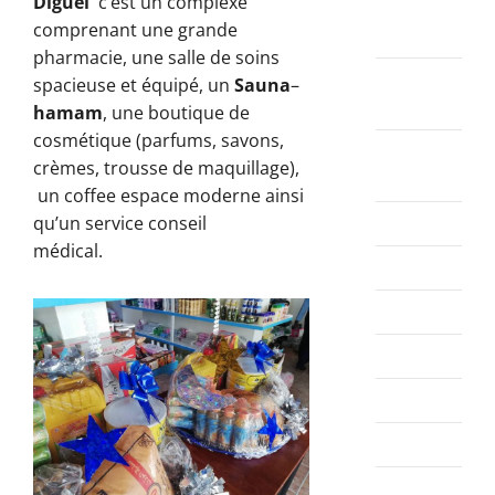
Diguel
c’est un complexe
novembre
comprenant une grande
2021
pharmacie, une salle de soins
octobre
spacieuse et équipé, un
Sauna
–
2021
hamam
, une boutique de
cosmétique (parfums, savons,
septembre
crèmes, trousse de maquillage),
2021
un coffee espace moderne ainsi
août 2021
qu’un service conseil
médical.
juillet 2021
juin 2021
mai 2021
avril 2021
mars 2021
février