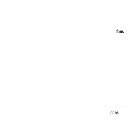
disparition
du feu
maréchal
Libby
dans
Coopération
:
L’ambassade
des États-
Unis au
Tchad
appuie les
projets
communautaires
Ali
dans
Médias : la
HAMA et la
MMT