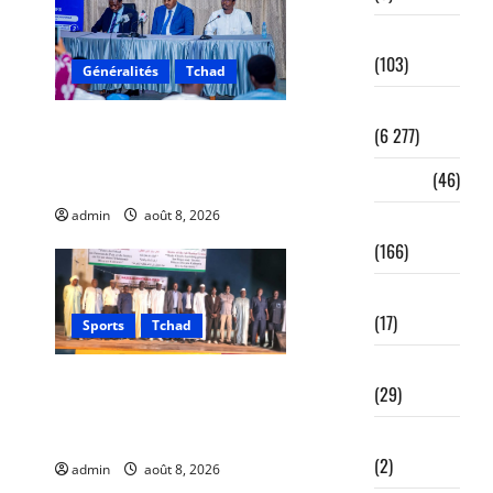
Formation
(103)
Généralités
Tchad
Généralités
JOAP 2026 : Une journée
(6 277)
d’orientation au service de
Genre
(46)
la jeunesse tchadienne
admin
août 8, 2026
0
Humanitaire
(166)
Infrastructures
(17)
Sports
Tchad
International
Sport : Gazelle FC se dote
(29)
d’une nouvelle équipe
dirigeante
Interview
(2)
admin
août 8, 2026
0