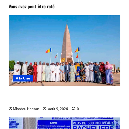
Vous avez peut-être raté
A la Une
N’Djamena : De nouveaux ouvrages pour embellir la
capitale
Mbodou Hassan
août 9, 2026
0