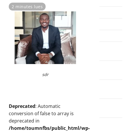
juin 2025
2 minutes lues
0
mai 2025
avril 2025
mars 2025
février
2025
janvier
2025
sdr
décembre
2024
novembre
Deprecated
: Automatic
2024
conversion of false to array is
deprecated in
octobre
/home/toumnfbs/public_html/wp-
2024