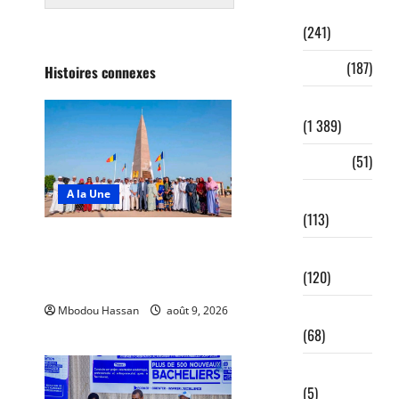
Éducation
(241)
Élevage
(187)
Histoires connexes
Emploi
(1 389)
Énergie
(51)
A la Une
Enseignement
(113)
N’Djamena : De nouveaux
Entrepreneuriat
ouvrages pour embellir la
(120)
capitale
Environnement
Mbodou Hassan
août 9, 2026
0
(68)
Fake news
(5)