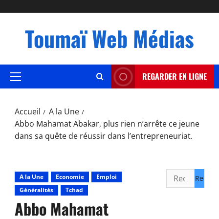
au
contenu
Toumaï Web Médias
REGARDER EN LIGNE
Menu
principal
Accueil
A la Une
Abbo Mahamat Abakar, plus rien n’arrête ce jeune
dans sa quête de réussir dans l’entrepreneuriat.
Rechercher :
A la Une
Economie
Emploi
Généralités
Tchad
Abbo Mahamat