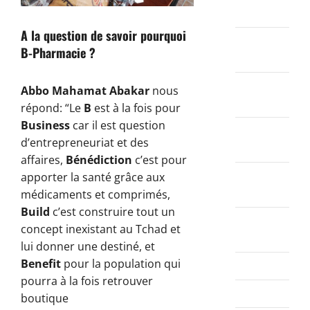
2021
A la question de savoir pourquoi
janvier
B-Pharmacie ?
2021
décembre
Abbo Mahamat Abakar
nous
2020
répond: “Le
B
est à la fois pour
Business
car il est question
novembre
d’entrepreneuriat et des
2020
affaires,
Bénédiction
c’est pour
octobre
apporter la santé grâce aux
2020
médicaments et comprimés,
Build
c’est construire tout un
septembre
concept inexistant au Tchad et
2020
lui donner une destiné, et
Benefit
pour la population qui
août 2020
pourra à la fois retrouver
juillet 2020
boutique