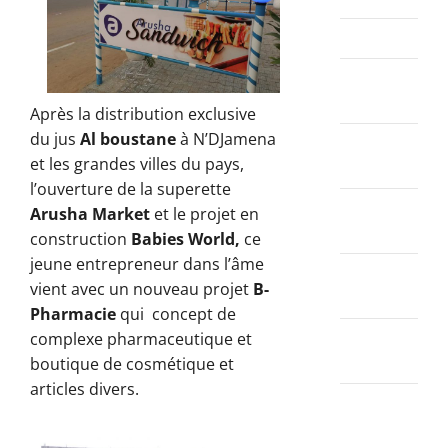
mars 2023
février
2023
Après la distribution exclusive
du jus
Al boustane
à N’DJamena
janvier
et les grandes villes du pays,
2023
l’ouverture de la superette
décembre
Arusha Market
et le projet en
2022
construction
Babies World,
ce
jeune entrepreneur dans l’âme
novembre
vient avec un nouveau projet
B-
2022
Pharmacie
qui concept de
octobre
complexe pharmaceutique et
2022
boutique de cosmétique et
articles divers.
septembre
2022