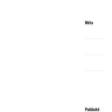
Méta
Connexion
Flux des
publications
Flux des
commentaires
Site de
WordPress-
FR
Publicité