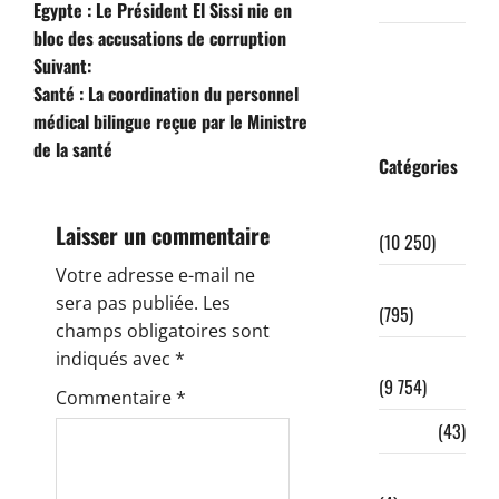
2018
Egypte : Le Président El Sissi nie en
a
bloc des accusations de corruption
septembre
Suivant:
v
2018
Santé : La coordination du personnel
i
médical bilingue reçue par le Ministre
de la santé
g
Catégories
a
A la Une
Laisser un commentaire
(10 250)
t
Votre adresse e-mail ne
Administration
sera pas publiée.
Les
i
(795)
champs obligatoires sont
o
Afrique
indiqués avec
*
(9 754)
Commentaire
*
n
Aviation
(43)
d
Célébration