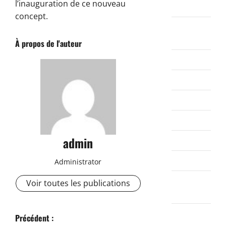
l’inauguration de ce nouveau
2019
concept.
septembre
2019
À propos de l'auteur
août 2019
juillet 2019
juin 2019
mai 2019
admin
avril 2019
mars 2019
Administrator
février
Voir toutes les publications
2019
octobre
N
Précédent :