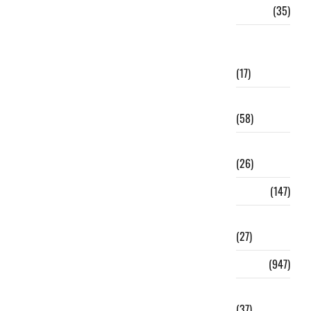
Justice
(35)
Liberté de
la presse
(17)
Littérature
(58)
Ma vidéo
(26)
Médias
(147)
Migration
(27)
Monde
(947)
Numérique
(37)