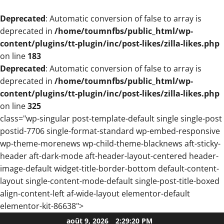
Deprecated
: Automatic conversion of false to array is
deprecated in
/home/toumnfbs/public_html/wp-
content/plugins/tt-plugin/inc/post-likes/zilla-likes.php
on line
183
Deprecated
: Automatic conversion of false to array is
deprecated in
/home/toumnfbs/public_html/wp-
content/plugins/tt-plugin/inc/post-likes/zilla-likes.php
on line
325
class="wp-singular post-template-default single single-post
postid-7706 single-format-standard wp-embed-responsive
wp-theme-morenews wp-child-theme-blacknews aft-sticky-
header aft-dark-mode aft-header-layout-centered header-
image-default widget-title-border-bottom default-content-
layout single-content-mode-default single-post-title-boxed
align-content-left af-wide-layout elementor-default
elementor-kit-86638">
Aller
août 9, 2026
2:29:21 PM