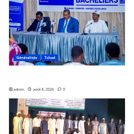
Généralités
Tchad
JOAP 2026 : Une journée d’orientation au service de
la jeunesse tchadienne
admin
août 8, 2026
0