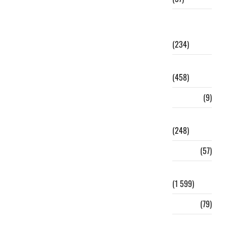
Paix et
sécurité
(234)
Politique
(458)
Portrait
(9)
Province
(248)
Religion
(57)
Santé
(1 599)
Sécurité
(79)
Société