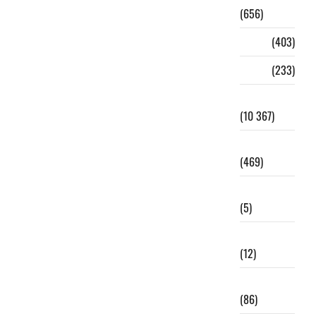
(656)
Sports
(403)
Style
(233)
Tchad
(10 367)
Technologie
(469)
ToumaïVérif
(5)
Tourisme
(12)
Transport
(86)