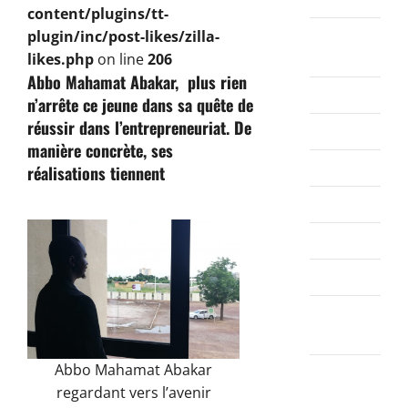
content/plugins/tt-
septembre
plugin/inc/post-likes/zilla-
2024
likes.php
on line
206
Abbo Mahamat Abakar,
plus rien
août 2024
n’arrête ce jeune dans sa quête de
réussir dans l’entrepreneuriat. De
juillet 2024
manière concrète, ses
juin 2024
réalisations tiennent
mai 2024
avril 2024
mars 2024
février
2024
Abbo Mahamat Abakar
janvier
regardant vers l’avenir
2024