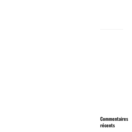
citoyen au
cœur d’une
mobilisation
religieuse
Politique :
Le RPC
lance
l’opération
de dépôt
des
demandes
de cartes
d’adhésion
Commentaires
récents