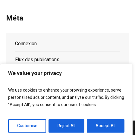
Méta
Connexion
Flux des publications
We value your privacy
Flux des commentaires
We use cookies to enhance your browsing experience, serve
Site de WordPress-FR
personalised ads or content, and analyse our traffic. By clicking
"Accept All", you consent to our use of cookies.
Customise
Reject All
Accept All
Magazilla © 2026 / All Rights Reserved