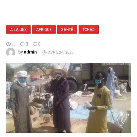
A LA UNE
AFRIQUE
SANTÉ
TCHAD
...
0
0
admin
by
AVRIL 24, 2020