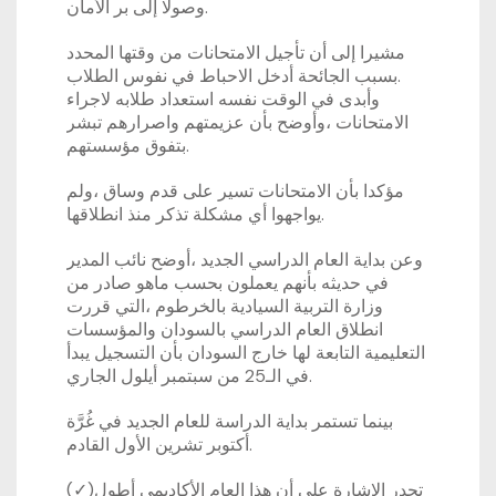
وصولا إلى بر الأمان.
مشيرا إلى أن تأجيل الامتحانات من وقتها المحدد
بسبب الجائحة أدخل الاحباط في نفوس الطلاب.
وأبدى في الوقت نفسه استعداد طلابه لاجراء
الامتحانات ،وأوضح بأن عزيمتهم واصرارهم تبشر
بتفوق مؤسستهم.
مؤكدا بأن الامتحانات تسير على قدم وساق ،ولم
يواجهوا أي مشكلة تذكر منذ انطلاقها.
وعن بداية العام الدراسي الجديد ،أوضح نائب المدير
في حديثه بأنهم يعملون بحسب ماهو صادر من
وزارة التربية السيادية بالخرطوم ،التي قررت
انطلاق العام الدراسي بالسودان والمؤسسات
التعليمية التابعة لها خارج السودان بأن التسجيل يبدأ
في الـ25 من سبتمبر أيلول الجاري.
بينما تستمر بداية الدراسة للعام الجديد في غُرَّة
أكتوبر تشرين الأول القادم.
(✓)تجدر الإشارة على أن هذا العام الأكاديمي أطول