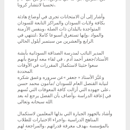
،تحسبا لانتشار كرونا.
وأشار إلى أن الامتحانات تجرى في أوضاع هادئة
بكافة ولايات السودان والمراكز التابعة للسودان
المتواجدة بالبلدان ذات الصلة ،وبنفس الأزمنة
والمواد ،وإنها تستغرق أسبوعا كاملا ،لتنتهي في
الرابع والعشرين من سبتمبر أيلول الحالي.
المدير النائب لمدرسة الصداقة السودانية بأبشة
الأستاذ/جعفر أحمد آدم ، في لقاء معه أوضح بأنهم
سعوا حثيثا لاستكمال المقررات في الأوقات
المحددة.
وعَبَّرَ الأستاذ « جعفر »عن سروره وعمق شكره
لنيابة القنصل العام للسودان /مأمون محمد حسن
،على جهوده التي أزالت كافة المعوقات التي تُسهم
في إعاقة الدراسة ،وأضاف بأن الفضل يرجع له بعد
الله سبحانه وتعالى.
وأشاد بالجهود الجبارة التي بذلها المعلمين لاستكمال
المناهج الدراسية ،واجراء الاختبارات للطلاب
بالمؤسسة ،بهدف معرفة قدراتهم ،والمراجعة لهم