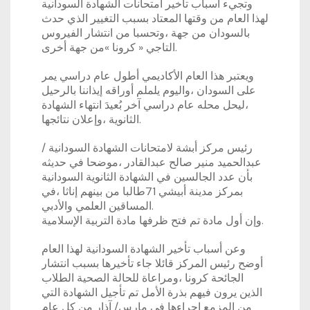
وتجيء أسباب تأخير امتحانات الشهادة السودانية
لهذا العام من وقتها المعتاد بسبب التغيير الذي حدث
بالسودان من جهة ،وتحسبا من انتشار الفيروس
التاجي « كرونا »من جهة أخرى.
ويعتبر هذا العام الأكاديمي أطول عام دراسي يمر
على السودان ،واليوم يلملم أوراقه إيذاننا بالرحيل
،ليحل محله عام دراسي آخر بُعيدَ انتهاء الشهادة
الثانوية ،وإعلان نتائجها.
رئيس مركز أبشة لامتحانات الشهادة السودانية /
عبدالحميد منير صالح عبدالقادر ،موضحا في حديثه
بأن عدد الجالسين في الشهادة الثانوية السودانية
بمركز مدينة أبيشي 71طالبا من بينهم إناثا ،في
المساقين العلمي والأدبي.
وإن أول مادة تم فتح ظرفها مادة التربية الإسلامية.
وعن أسباب تأخير الشهادة السودانية لهذا العام
أوضح رئيس المركز قائلا جاء تأخيرها بسبب انتشار
الجائحة كرونا ،ومراعاة للحالة الصحية الطلاب
الذين يرون فيهم بذرة الأمل تم تأجيل الشهادة التي
من المزمع اجراءها في مارس/ آذار من كل عام