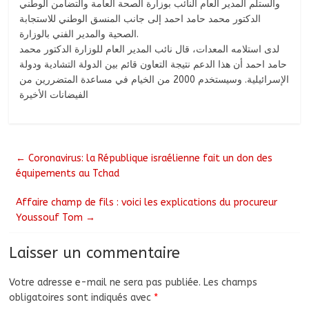
والستلم المدير العام النائب بوزارة الصحة العامة والتضامن الوطني
الدكتور محمد حامد احمد إلى جانب المنسق الوطني للاستجابة
الصحية والمدير الفني بالوزارة.
لدى استلامه المعدات، قال نائب المدير العام للوزارة الدكتور محمد
حامد احمد أن هذا الدعم نتيجة التعاون قائم بين الدولة التشادية ودولة
الإسرائيلية. وسيستخدم 2000 من الخيام في مساعدة المتضررين من
الفيضانات الأخيرة
←
Coronavirus: la République israélienne fait un don des
équipements au Tchad
Affaire champ de fils : voici les explications du procureur
Youssouf Tom
→
Laisser un commentaire
Votre adresse e-mail ne sera pas publiée.
Les champs
obligatoires sont indiqués avec
*