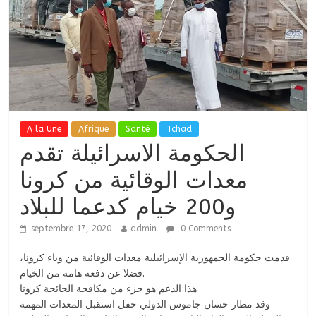
A la Une
Afrique
Santé
Tchad
الحكومة الاسرائيلة تقدم
معدات الوقائية من كرونا
و200 خيام كدعما للبلاد
septembre 17, 2020
admin
0 Comments
قدمت حكومة الجمهورية الإسرائيلية معدات الوقائية من وباء كرونا،
فضلا عن دفعة هامة من الخيام.
هذا الدعم هو جزء من مكافحة الجائحة كرونا
وقد مطار حسان جاموس الدولي حفل استقبل المعدات المهمة