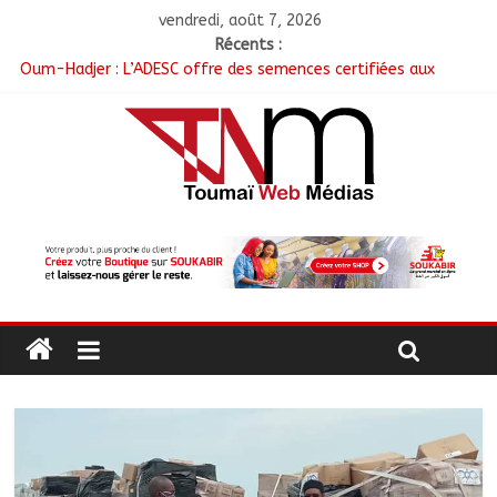
vendredi, août 7, 2026
Récents :
Oum-Hadjer : L’ADESC offre des semences certifiées aux
producteurs de cinq villages
RGPH-3 : Le Tchad clôture la collecte des données avec plus
de 4,3 millions de ménages recensés
Tchad–Égypte : La Commission mixte relance les grands
chantiers de coopération
Coopération aérienne : Air France salue les progrès du Tchad
en matière de sûreté
Nigeria : 308 otages libérés lors d’une vaste opération de
sauvetage