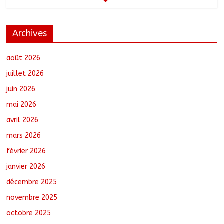
août 6, 2026
No Comments
Archives
Coopération aérienne : Air France salue
les progrès du Tchad en matière de
sûreté
août 2026
août 6, 2026
No Comments
juillet 2026
juin 2026
Nigeria : 308 otages libérés lors d’une
mai 2026
vaste opération de sauvetage
août 6, 2026
No Comments
avril 2026
mars 2026
février 2026
Santé : La Commune de N’Djamena et
l’OMS renforcent leur coopération
janvier 2026
août 6, 2026
No Comments
décembre 2025
novembre 2025
octobre 2025
Oum-Hadjer : L’ADESC offre des
semences certifiées aux producteurs de