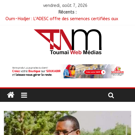
vendredi, août 7, 2026
Récents :
Oum-Hadjer : L’ADESC offre des semences certifiées aux
producteurs de cinq villages
RGPH-3 : Le Tchad clôture la collecte des données avec plus
de 4,3 millions de ménages recensés
Tchad–Égypte : La Commission mixte relance les grands
chantiers de coopération
Coopération aérienne : Air France salue les progrès du Tchad
en matière de sûreté
Nigeria : 308 otages libérés lors d’une vaste opération de
sauvetage