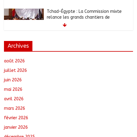
Tchad–Égypte : La Commission mixte
relance les grands chantiers de
coopération
août 6, 2026
No Comments
Coopération aérienne : Air France salue
Archives
les progrès du Tchad en matière de
sûreté
août 6, 2026
No Comments
août 2026
juillet 2026
Nigeria : 308 otages libérés lors d’une
juin 2026
vaste opération de sauvetage
mai 2026
août 6, 2026
No Comments
avril 2026
mars 2026
Santé : La Commune de N’Djamena et
février 2026
l’OMS renforcent leur coopération
août 6, 2026
No Comments
janvier 2026
décembre 2025