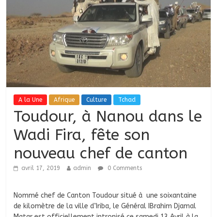
A la Une
Afrique
Culture
Tchad
Toudour, à Nanou dans le
Wadi Fira, fête son
nouveau chef de canton
avril 17, 2019
admin
0 Comments
Nommé chef de Canton Toudour situé à une soixantaine
de kilomètre de la ville d’Iriba, le Général IBrahim Djamal
Matar est officiellement intronisé ce samedi 13 Avril à la