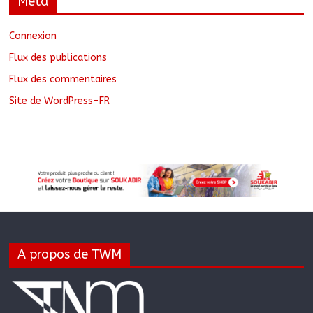
Méta
Connexion
Flux des publications
Flux des commentaires
Site de WordPress-FR
A propos de TWM