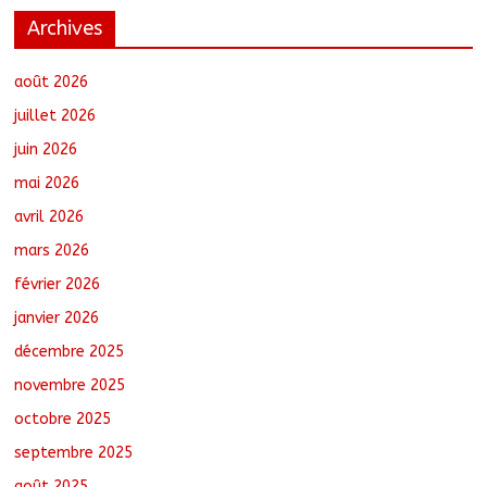
Archives
أبشي: الرئيس الولائي للحزب الإصلاحي بولاية
وداي يطالب الحكومة بمعالجة أزمة المياه
والوقود وغاز الطهي.
août 2026
août 8, 2026
No Comments
juillet 2026
juin 2026
Ati : Une journée de salubrité organisée
mai 2026
au marché moderne
août 8, 2026
No Comments
avril 2026
mars 2026
février 2026
Toukra : La gare routière en pleine
réhabilitation pour améliorer la
janvier 2026
mobilité
décembre 2025
août 8, 2026
No Comments
novembre 2025
octobre 2025
Sport : Gazelle FC se dote d’une
nouvelle équipe dirigeante
septembre 2025
août 8, 2026
No Comments
août 2025