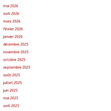
Jeunesse : Un programme d’un milliard
mai 2026
de FCFA pour former 100 jeunes
entrepreneurs tchadiens au Maroc
avril 2026
août 5, 2026
No Comments
mars 2026
février 2026
Tchad : L’AMET réagit à la suspension
des demandes de création de journaux
janvier 2026
en ligne
décembre 2025
août 5, 2026
No Comments
novembre 2025
octobre 2025
Coopération aérienne : Air France salue
les progrès du Tchad en matière de
septembre 2025
sûreté
août 6, 2026
No Comments
août 2025
juillet 2025
juin 2025
mai 2025
avril 2025