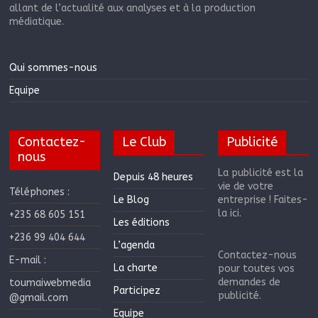
allant de l’actualité aux analyses et à la production
médiatique.
Qui sommes-nous
Equipe
Contactez-
Le Club
Publicité
nous
La publicité est la
Depuis 48 heures
vie de votre
Téléphones :
Le Blog
entreprise ! Faites-
la ici.
+235 68 605 151
Les éditions
+236 99 404 644
L’agenda
Contactez-nous
E-mail :
La charte
pour toutes vos
demandes de
toumaiwebmedia
Participez
publicité.
@gmail.com
Equipe