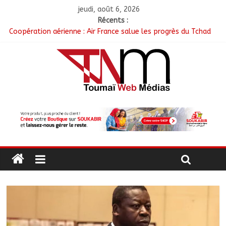
jeudi, août 6, 2026
Récents :
Coopération aérienne : Air France salue les progrès du Tchad
en matière de sûreté
Nigeria : 308 otages libérés lors d’une vaste opération de
sauvetage
Santé : La Commune de N’Djamena et l’OMS renforcent leur
coopération
RGPH-3 : Les communautés nomades de Ferrick Kodjoguila se
mobilisent pour le recensement
Jeunesse : Un programme d’un milliard de FCFA pour former
100 jeunes entrepreneurs tchadiens au Maroc