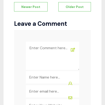
Navigation
Newer Post
Older Post
de
l’article
Leave a Comment
Comment
*
Name
*
Email
*
Website