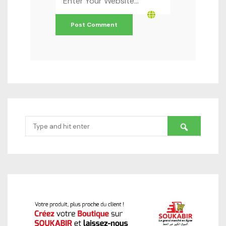
*
Search
for: