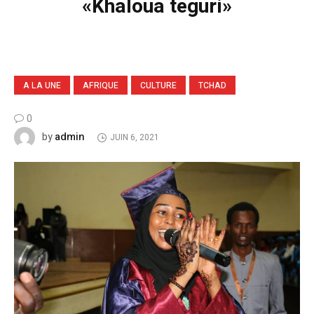
«Khaloua teguri»
A LA UNE
AFRIQUE
CULTURE
TCHAD
0
admin
by
JUIN 6, 2021