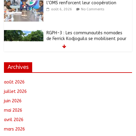
l’OMS renforcent leur coopération
août 6, 2026
No Comments
RGPH-3 : Les communautés nomades
de Ferrick Kodjoguila se mobilisent pour
le recensement
août 6, 2026
No Comments
Archives
Jeunesse : Un programme d’un milliard
de FCFA pour former 100 jeunes
entrepreneurs tchadiens au Maroc
août 2026
août 5, 2026
No Comments
juillet 2026
juin 2026
Tchad : L’AMET réagit à la suspension
mai 2026
des demandes de création de journaux
en ligne
avril 2026
août 5, 2026
No Comments
mars 2026