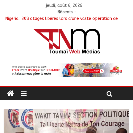
jeudi, août 6, 2026
Récents :
Nigeria : 308 otages libérés lors d’une vaste opération de
sauvetage
Santé : La Commune de N’Djamena et l’OMS renforcent leur
coopération
RGPH-3 : Les communautés nomades de Ferrick Kodjoguila se
mobilisent pour le recensement
Jeunesse : Un programme d’un milliard de FCFA pour former
100 jeunes entrepreneurs tchadiens au Maroc
Tchad : L’AMET réagit à la suspension des demandes de
création de journaux en ligne