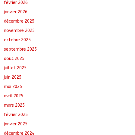
février 2026
Tchad : Le CESCE ouvre sa deuxième
session ordinaire consacrée à la
janvier 2026
transition numérique
décembre 2025
août 5, 2026
No Comments
novembre 2025
octobre 2025
Nigeria : 308 otages libérés lors d’une
vaste opération de sauvetage
septembre 2025
août 6, 2026
No Comments
août 2025
juillet 2025
juin 2025
mai 2025
avril 2025
mars 2025
février 2025
janvier 2025
décembre 2024