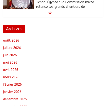
Tchad–Égypte : La Commission mixte
relance les grands chantiers de
coopération
août 6, 2026
No Comments
Archives
Coopération aérienne : Air France salue
les progrès du Tchad en matière de
sûreté
août 2026
août 6, 2026
No Comments
juillet 2026
juin 2026
Nigeria : 308 otages libérés lors d’une
mai 2026
vaste opération de sauvetage
août 6, 2026
No Comments
avril 2026
mars 2026
février 2026
Santé : La Commune de N’Djamena et
l’OMS renforcent leur coopération
janvier 2026
août 6, 2026
No Comments
décembre 2025