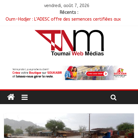
vendredi, août 7, 2026
Récents :
Oum-Hadjer : L’ADESC offre des semences certifiées aux
producteurs de cinq villages
RGPH-3 : Le Tchad clôture la collecte des données avec plus
de 4,3 millions de ménages recensés
Tchad–Égypte : La Commission mixte relance les grands
chantiers de coopération
Coopération aérienne : Air France salue les progrès du Tchad
en matière de sûreté
Nigeria : 308 otages libérés lors d’une vaste opération de
sauvetage