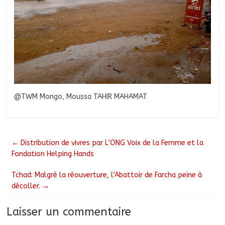
@TWM Mongo, Moussa TAHIR MAHAMAT
←
Distribution de vivres par L’ONG Voix de la Femme et la
Fondation Helping Hands
Tchad: Malgré la réouverture, l’Abattoir de Farcha peine à
décoller.
→
Laisser un commentaire