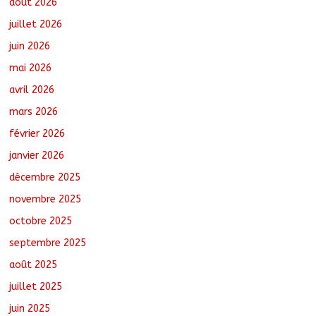
août 2026
juillet 2026
juin 2026
Oum-Hadjer : L’ADESC offre des
mai 2026
semences certifiées aux producteurs de
cinq villages
avril 2026
août 6, 2026
No Comments
mars 2026
février 2026
RGPH-3 : Le Tchad clôture la collecte
des données avec plus de 4,3 millions
janvier 2026
de ménages recensés
décembre 2025
août 6, 2026
No Comments
novembre 2025
octobre 2025
Barh-Koh : Le MPS installe ses
nouvelles instances locales à Sarh
septembre 2025
Rural
août 7, 2026
No Comments
août 2025
juillet 2025
juin 2025