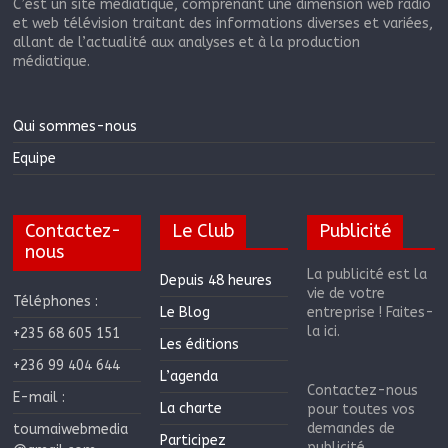
C’est un site médiatique, comprenant une dimension web radio
et web télévision traitant des informations diverses et variées,
allant de l’actualité aux analyses et à la production
médiatique.
Qui sommes-nous
Equipe
Contactez-
Le Club
Publicité
nous
La publicité est la
Depuis 48 heures
vie de votre
Téléphones :
Le Blog
entreprise ! Faites-
la ici.
+235 68 605 151
Les éditions
+236 99 404 644
L’agenda
Contactez-nous
E-mail :
La charte
pour toutes vos
demandes de
toumaiwebmedia
Participez
publicité.