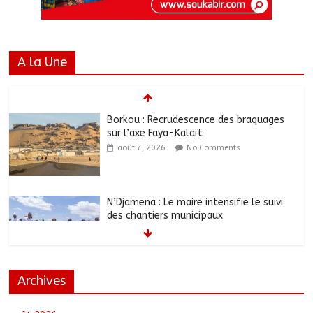
A la Une
Borkou : Recrudescence des braquages
sur l’axe Faya-Kalaït
août 7, 2026
No Comments
N’Djamena : Le maire intensifie le suivi
des chantiers municipaux
août 7, 2026
No Comments
Archives
Moyen-Chari : Les nouveaux bacheliers
orientés vers leur avenir
août 7, 2026
No Comments