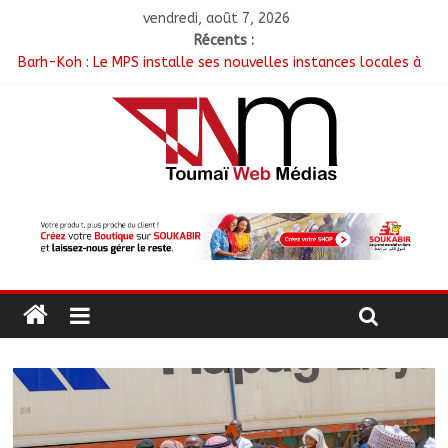
vendredi, août 7, 2026
Récents :
Barh-Koh : Le MPS installe ses nouvelles instances locales à
Sarh Rural
Borkou : Recrudescence des braquages sur l’axe Faya-Kalaït
N’Djamena : Le maire intensifie le suivi des chantiers
municipaux
Moyen-Chari : Les nouveaux bacheliers orientés vers leur
avenir
Oum-Hadjer : L’ADESC offre des semences certifiées aux
producteurs de cinq villages