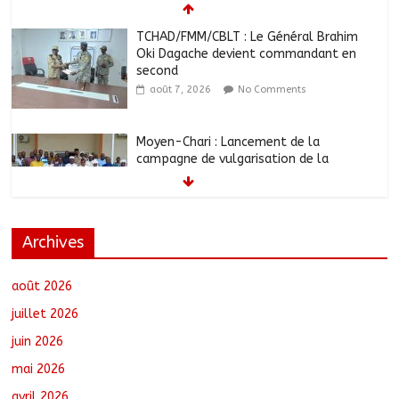
TCHAD/FMM/CBLT : Le Général Brahim
Oki Dagache devient commandant en
second
août 7, 2026
No Comments
Moyen-Chari : Lancement de la
campagne de vulgarisation de la
politique nationale de DDR
août 7, 2026
No Comments
Archives
Barh-Koh : Le MPS installe ses
nouvelles instances locales à Sarh
Rural
août 2026
août 7, 2026
No Comments
juillet 2026
juin 2026
Borkou : Recrudescence des braquages
mai 2026
sur l’axe Faya-Kalaït
août 7, 2026
No Comments
avril 2026