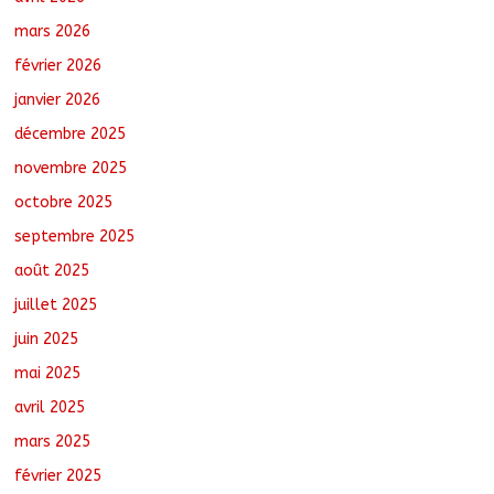
mars 2026
février 2026
N’Djamena : Le maire intensifie le suivi
des chantiers municipaux
janvier 2026
août 7, 2026
No Comments
décembre 2025
novembre 2025
octobre 2025
Tchad : 18 jeunes rendent une visite
dans une entreprise spécialisée en
septembre 2025
mécanique grâce au projet « Tadrib &
Khidmè »
août 2025
août 7, 2026
No Comments
juillet 2025
juin 2025
mai 2025
avril 2025
mars 2025
février 2025