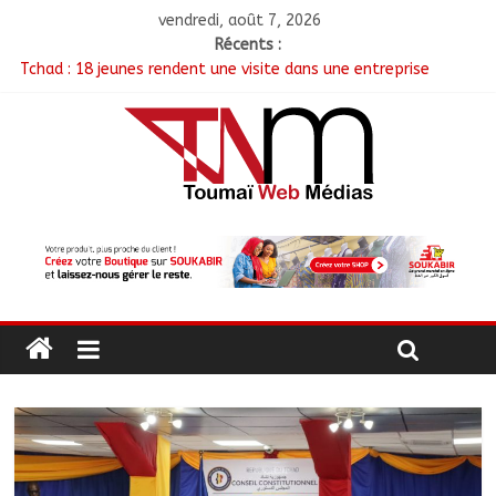
vendredi, août 7, 2026
Récents :
Tchad : 18 jeunes rendent une visite dans une entreprise
spécialisée en mécanique grâce au projet « Tadrib & Khidmè »
TCHAD/FMM/CBLT : Le Général Brahim Oki Dagache devient
commandant en second
Moyen-Chari : Lancement de la campagne de vulgarisation de
la politique nationale de DDR
Barh-Koh : Le MPS installe ses nouvelles instances locales à
Sarh Rural
Borkou : Recrudescence des braquages sur l’axe Faya-Kalaït