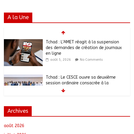
A la Une
Tchad : L’AMET réagit à la suspension
des demandes de création de journaux
en ligne
août 5, 2026
No Comments
Tchad : Le CESCE ouvre sa deuxième
session ordinaire consacrée à la
transition numérique
août 5, 2026
No Comments
Archives
Tchad : Création de la société d’État
Sahel Défense Industrie
août 5, 2026
No Comments
août 2026