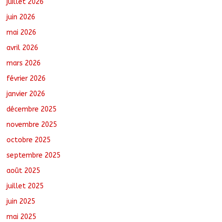
juillet 2026
juin 2026
N’Djamena : Le maire du 1er
mai 2026
arrondissement évalue l’état des
routes après les travaux
avril 2026
août 5, 2026
No Comments
mars 2026
février 2026
Semaine nationale de l’Arbre : Un bilan
provisoire encourageant, selon le
janvier 2026
ministre de l’Environnement
décembre 2025
août 5, 2026
No Comments
novembre 2025
octobre 2025
Jeunesse : Un programme d’un milliard
de FCFA pour former 100 jeunes
septembre 2025
entrepreneurs tchadiens au Maroc
août 5, 2026
No Comments
août 2025
juillet 2025
juin 2025
mai 2025