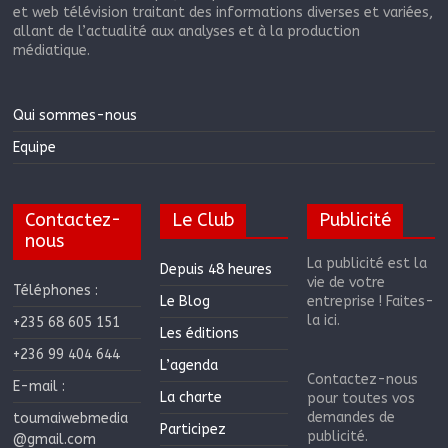
et web télévision traitant des informations diverses et variées,
allant de l’actualité aux analyses et à la production
médiatique.
Qui sommes-nous
Equipe
Contactez-
Le Club
Publicité
nous
La publicité est la
Depuis 48 heures
vie de votre
Téléphones :
Le Blog
entreprise ! Faites-
la ici.
+235 68 605 151
Les éditions
+236 99 404 644
L’agenda
Contactez-nous
E-mail :
La charte
pour toutes vos
demandes de
toumaiwebmedia
Participez
publicité.
@gmail.com