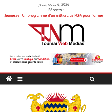
jeudi, août 6, 2026
Récents :
Jeunesse : Un programme d’un milliard de FCFA pour former
100 jeunes entrepreneurs tchadiens au Maroc
Tchad : L’AMET réagit à la suspension des demandes de
création de journaux en ligne
Tchad : Le CESCE ouvre sa deuxième session ordinaire
consacrée à la transition numérique
Tchad : Création de la société d’État Sahel Défense Industrie
N’Djamena : Le maire du 1er arrondissement évalue l’état des
routes après les travaux