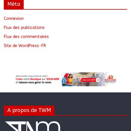
Méta
Connexion
Flux des publications
Flux des commentaires
Site de WordPress-FR
A propos de TWM