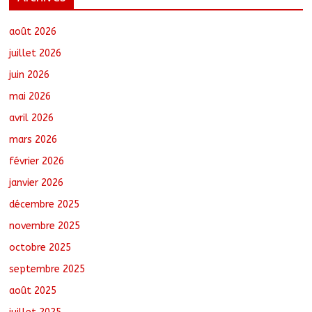
Coopération aérienne : Air France salue
les progrès du Tchad en matière de
sûreté
août 2026
août 6, 2026
No Comments
juillet 2026
juin 2026
Nigeria : 308 otages libérés lors d’une
mai 2026
vaste opération de sauvetage
août 6, 2026
No Comments
avril 2026
mars 2026
février 2026
Santé : La Commune de N’Djamena et
l’OMS renforcent leur coopération
janvier 2026
août 6, 2026
No Comments
décembre 2025
novembre 2025
octobre 2025
Oum-Hadjer : L’ADESC offre des
semences certifiées aux producteurs de
septembre 2025
cinq villages
août 6, 2026
No Comments
août 2025