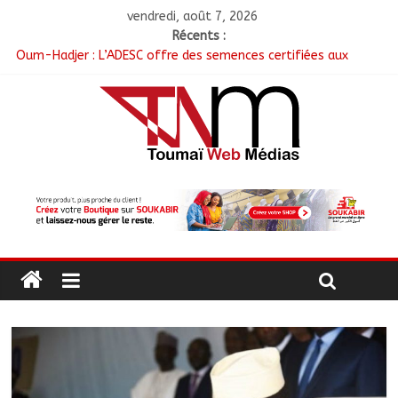
vendredi, août 7, 2026
Récents :
Oum-Hadjer : L’ADESC offre des semences certifiées aux
producteurs de cinq villages
RGPH-3 : Le Tchad clôture la collecte des données avec plus
de 4,3 millions de ménages recensés
Tchad–Égypte : La Commission mixte relance les grands
chantiers de coopération
Coopération aérienne : Air France salue les progrès du Tchad
en matière de sûreté
Nigeria : 308 otages libérés lors d’une vaste opération de
sauvetage