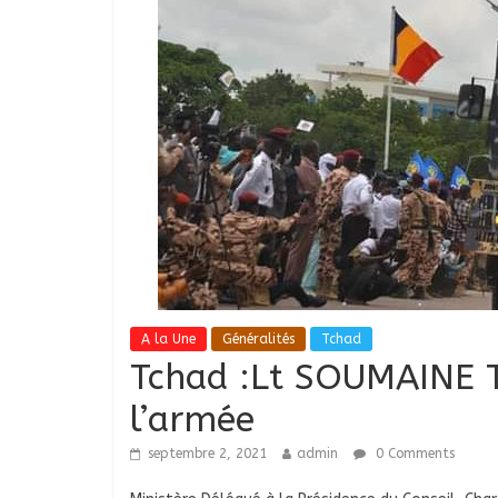
A la Une
Généralités
Tchad
Tchad :Lt SOUMAINE T
l’armée
septembre 2, 2021
admin
0 Comments