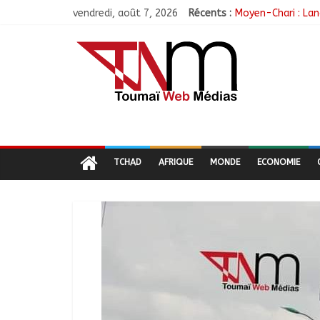
vendredi, août 7, 2026
Récents :
Moyen-Chari : Lan
Barh-Koh : Le MPS
Borkou : Recrudes
N’Djamena : Le mai
Moyen-Chari : Les
TCHAD
AFRIQUE
MONDE
ECONOMIE