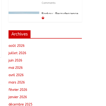
Comments
Borkou : Recrudescence
des braquages sur l’axe
Faya-Kalaït
août 7, 2026
No
Comments
Archives
N’Djamena : Le maire
août 2026
intensifie le suivi des
chantiers municipaux
juillet 2026
août 7, 2026
No
juin 2026
Comments
mai 2026
Moyen-Chari : Les
avril 2026
nouveaux bacheliers
mars 2026
orientés vers leur
avenir
février 2026
août 7, 2026
No
janvier 2026
Comments
décembre 2025