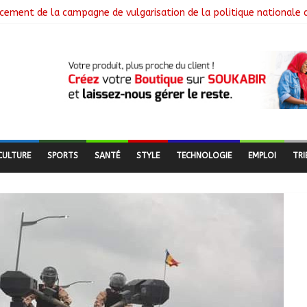
cement de la campagne de vulgarisation de la politique nationale 
 installe ses nouvelles instances locales à Sarh Rural
cence des braquages sur l’axe Faya-Kalaït
re intensifie le suivi des chantiers municipaux
 nouveaux bacheliers orientés vers leur avenir
CULTURE
SPORTS
SANTÉ
STYLE
TECHNOLOGIE
EMPLOI
TRI