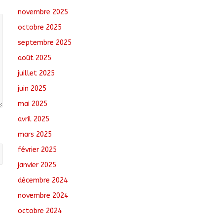
Oum-Hadjer : L’ADESC
novembre 2025
offre des semences
certifiées aux
octobre 2025
producteurs de cinq
villages
septembre 2025
août 6, 2026
No
août 2025
Comments
juillet 2025
Moyen-Chari :
juin 2025
Lancement de la
campagne de
mai 2025
vulgarisation de la
avril 2025
politique nationale de
DDR
mars 2025
août 7, 2026
No Comments
février 2025
janvier 2025
décembre 2024
novembre 2024
octobre 2024