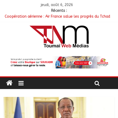
jeudi, août 6, 2026
Récents :
Coopération aérienne : Air France salue les progrès du Tchad
en matière de sûreté
Nigeria : 308 otages libérés lors d’une vaste opération de
sauvetage
Santé : La Commune de N’Djamena et l’OMS renforcent leur
coopération
RGPH-3 : Les communautés nomades de Ferrick Kodjoguila se
mobilisent pour le recensement
Jeunesse : Un programme d’un milliard de FCFA pour former
100 jeunes entrepreneurs tchadiens au Maroc